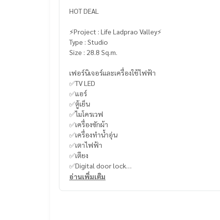
HOT DEAL
⚡️Project : Life Ladprao Valley⚡️
Type : Studio
Size : 28.8 Sq.m.
เฟอร์นิเจอร์และเครื่องใช้ไฟฟ้า
✅TV LED
✅แอร์
✅ตู้เย็น
✅ไมโครเวฟ
✅เครื่องซักผ้า
✅เครื่องทำน้ำอุ่น
✅เตาไฟฟ้า
✅เตียง
✅Digital door lock
อ่านเพิ่มเติม
-
----------------------------------------
You can inbox or dm to ask more information, It’s