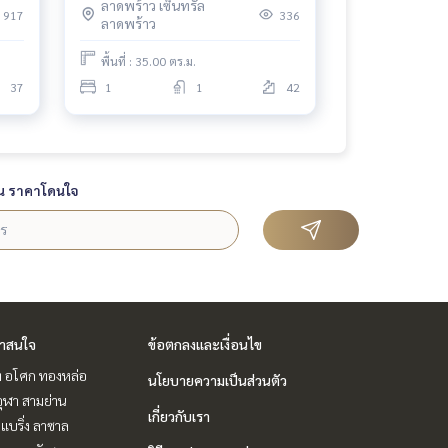
ลาดพร้าว เซ็นทรัล
917
336
ลาดพร้าว
พื้นที่ : 35.00 ตร.ม.
37
1
1
42
น ราคาโดนใจ
่าสนใจ
ข้อตกลงและเงื่อนไข
ิท อโศก ทองหล่อ
นโยบายความเป็นส่วนตัว
ุฬา สามย่าน
เกี่ยวกับเรา
แบริ่ง ลาซาล