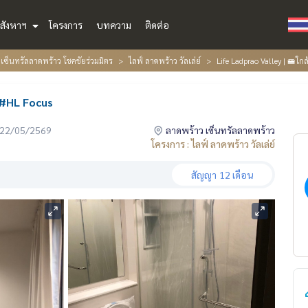
สังหาฯ
โครงการ
บทความ
ติดต่อ
ซ็นทรัลลาดพร้าว โชคชัยร่วมมิตร
ไลฟ์ ลาดพร้าว วัลเล่ย์
Life Ladprao Valley | 🚝ใ
ร #HL Focus
่อ 22/05/2569
ลาดพร้าว เซ็นทรัลลาดพร้าว
โครงการ : ไลฟ์ ลาดพร้าว วัลเล่ย์
สัญญา
12 เดือน