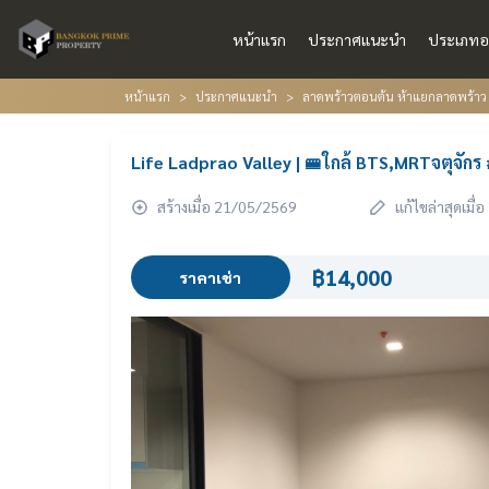
หน้าแรก
ประกาศแนะนำ
ประเภทอ
หน้าแรก
ประกาศแนะนำ
ลาดพร้าวตอนต้น ห้าแยกลาดพร้าว เ
Life Ladprao Valley | 🚝ใกล้ BTS,MRTจตุจัก
สร้างเมื่อ 21/05/2569
แก้ไขล่าสุดเมื
฿14,000
ราคาเช่า