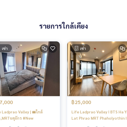
รายการใกล้เคียง
เช่า
เช่า
7,000
฿25,000
e Ladprao Valley | 🚝ใกล้
Life Ladprao Valley I BTS Ha 
,MRTจตุจักร #New
Lat Phrao MRT Phaholyothin I
hot building | #HL