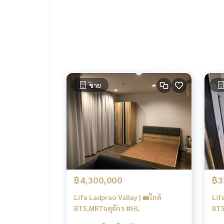
Tel :
093-943-4388
What App
+6693-943-4388
LINE ID : @BPP2019
-
#Nich
ขาย
฿4,300,000
฿3
Life Ladprao Valley | 🚝ใกล้
Lif
BTS,MRTจตุจักร #HL
BTS