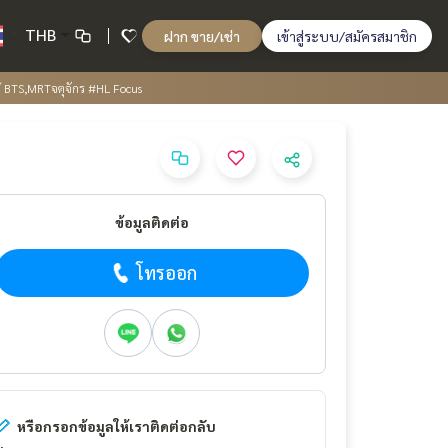
THB
ฝาก ขาย/เช่า
เข้าสู่ระบบ/สมัครสมาชิก
กล้ BTS,MRTจตุจักร #HL Focus
ข้อมูลติดต่อ
โทรออก
หรือกรอกข้อมูลให้เราติดต่อกลับ