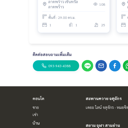
ลาดพร้าว เซ็นทรัล
108
ลาดพร้าว
พื้นที่ : 29.00 ตร.ม.
1
1
25
ติดต่อสอบถามเพิ่มเติม
093-943-4388
คอนโด
สะพานควาย จตุจักร
ขาย
เดอะ ไลน์ จตุจักร - หมอชิ
เช่า
บ้าน
สยาม จุฬา สามย่าน