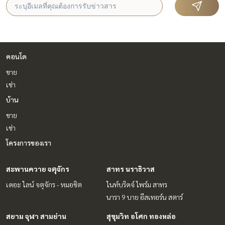
คอนโด
ขาย
เช่า
บ้าน
ขาย
เช่า
โครงการของเรา
สะพานควาย จตุจักร
สาทร นราธิวาส
เดอะ ไลน์ จตุจักร - หมอชิต
ไนท์บริดจ์ ไพร์ม สาทร
นารา 9 บาย อีสเทอร์น สตาร์
สยาม จุฬา สามย่าน
สุขุมวิท อโศก ทองหล่อ