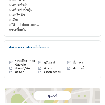
✅เครื่องซักผ้า
✅เครื่องทำน้ำอุ่น
✅เตาไฟฟ้า
✅เตียง
✅Digital door lock
อ่านเพิ่มเติม
-สิ่งอำนวยความสะดวกของโครงการ
📌สวนหย่อม
📌สระว่ายน้ำ
สิ่งอำนวยความสะดวกในโครงการ
📌ฟิตเนส
📌กล้องวงจรปิด พร้อม รปภ ตลอด 24 ชม การเข้าออกใช้ คีย์การ์ด
รับประกันความปลอดภัยให้กับผู้อาศัย
ระบบรักษาความ
คลับเฮาส์
ที่จอดรถ
📌ร้านซักรีด
ปลอดภัย
ฟิตเนส / ยิม
ซาวน่า
สระว่ายน้ำ
📌ร้านสะดวกซื้อ 7-11 หน้าคอนโด
สระเด็ก
สวนขนาดย่อม
📌ที่จอดรถ 1 คัน ไม่ล้อคช่องจอด
📌รถตู้ บริการไปสถานี รถไฟฟ้า จตุจักร
- สถานที่ใกล้เคียง
⭐️เซ็นทรัล ลาดพร้าว
ดูแผนที่
⭐️ยูเนี่ยนมอล
⭐️เมเจอร์ รัชโยธิน