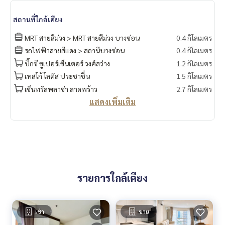
⭐️ตลาดนัดจตุจักร
⭐️ตลาด. อตก
สถานที่ใกล้เคียง
⭐️รพ เปาโล
MRT สายสีม่วง > MRT สายสีม่วง บางซ่อน
0.4 กิโลเมตร
----------------------------------------
รถไฟฟ้าสายสีแดง > สถานีบางซ่อน
0.4 กิโลเมตร
You can inbox or dm to ask more information, It’s my pleas
บิ๊กซี ซูเปอร์เซ็นเตอร์ วงศ์สว่าง
1.2 กิโลเมตร
ure to give.
เทสโก้ โลตัส ประชาชื่น
1.5 กิโลเมตร
Tel :
093-943-4388
เซ็นทรัลพลาซ่า ลาดพร้าว
2.7 กิโลเมตร
What App
+6693-943-4388
แสดงเพิ่มเติม
LINE ID : @BPP2019
#SOASISOFFICEBUILDING #SCB #TTB #KASETSART #CONDO
INBANGKOK #คอนโดกรุงเทพ #คอนโดใกล้BTS #CONDONEARB
TS #SOASIS #suntower #tst #tsttower #ไทยรัฐทีวี #ช่อง7
#อาคารแสงโสม #คอนโดพหลโยธิน #คอนโดวิภาวดี #อาคารเล้าเ
ป้งง้วน1 #อาคารเล้าเป้งง้วน #สถาบันการบินพลเรือน #คอนโดจ
ตุจักร #เช่าคอนโดจตุจักร #คอนโดย่านจตุจักก #จตุจักร #ขายคอ
รายการใกล้เคียง
นโดจตุจักร #ซื้อคอนโดจตุจักร #คอนโดห้าแยกลาดพร้าว #คอนโ
ดใกล้MRT #สวนจตุจักร #คอนโดใกล้สวนจตุจักร #ตลาดจตุจักร #
ตลาดนัดจตุจักร #สวนรถไฟ #สถานีกลางบางซื่อ #ตึกแดง
เช่า
ขาย