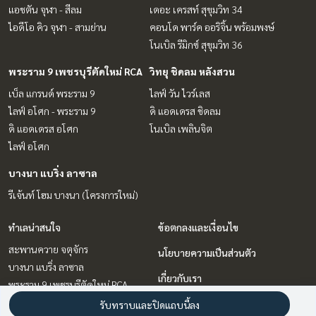
แอชตัน จุฬา - สีลม
เดอะ เครสท์ สุขุมวิท 34
ไอดีโอ คิว จุฬา - สามย่าน
คอนโด พาร์ค ออริจิ้น พร้อมพงษ์
โนเบิล รีมิกซ์ สุขุมวิท 36
พระราม 9 เพชรบุรีตัดใหม่ RCA
วิทยุ ชิดลม หลังสวน
เบ็ล แกรนด์ พระราม 9
ไลฟ์ วัน ไวร์เลส
ไลฟ์ อโศก - พระราม 9
ดิ แอดเดรส ชิดลม
ดิ แอดเดรส อโศก
โนเบิล เพลินจิต
ไลฟ์ อโศก
บางนา แบริ่ง ลาซาล
รีเจ้นท์ โฮม บางนา (โครงการใหม่)
ทำเลน่าสนใจ
ข้อตกลงและเงื่อนไข
สะพานควาย จตุจักร
นโยบายความเป็นส่วนตัว
บางนา แบริ่ง ลาซาล
เกี่ยวกับเรา
พระราม 9 เพชรบุรีตัดใหม่ RCA
สุขุมวิท อโศก ทองหล่อ
วิธีการฝากขาย-เช่า
รับทราบและปิดแถบนี้ลง