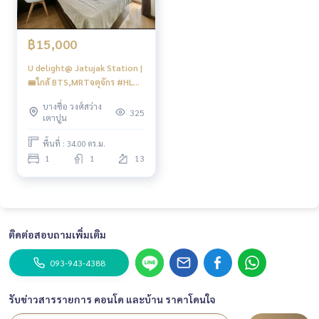
฿15,000
U delight@ Jatujak Station |
🚝ใกล้ BTS,MRTจตุจักร #HL
Focus
บางซื่อ วงศ์สว่าง
325
เตาปูน
พื้นที่ : 34.00 ตร.ม.
1
1
13
ติดต่อสอบถามเพิ่มเติม
093-943-4388
รับข่าวสารรายการ คอนโด และบ้าน ราคาโดนใจ