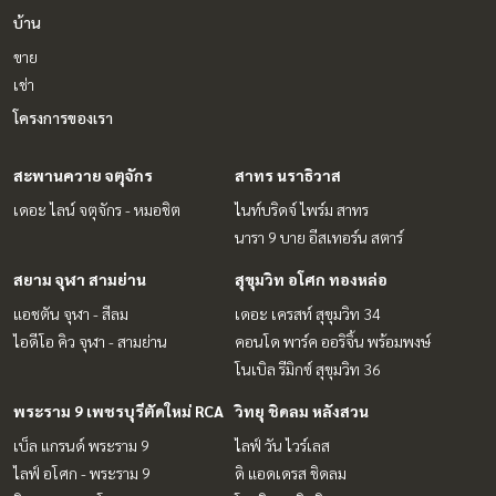
บ้าน
ขาย
เช่า
โครงการของเรา
สะพานควาย จตุจักร
สาทร นราธิวาส
เดอะ ไลน์ จตุจักร - หมอชิต
ไนท์บริดจ์ ไพร์ม สาทร
นารา 9 บาย อีสเทอร์น สตาร์
สยาม จุฬา สามย่าน
สุขุมวิท อโศก ทองหล่อ
แอชตัน จุฬา - สีลม
เดอะ เครสท์ สุขุมวิท 34
ไอดีโอ คิว จุฬา - สามย่าน
คอนโด พาร์ค ออริจิ้น พร้อมพงษ์
โนเบิล รีมิกซ์ สุขุมวิท 36
พระราม 9 เพชรบุรีตัดใหม่ RCA
วิทยุ ชิดลม หลังสวน
เบ็ล แกรนด์ พระราม 9
ไลฟ์ วัน ไวร์เลส
ไลฟ์ อโศก - พระราม 9
ดิ แอดเดรส ชิดลม