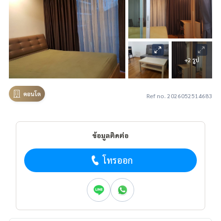
+2 รูป
คอนโด
Ref no. 2026052514683
ข้อมูลติดต่อ
โทรออก