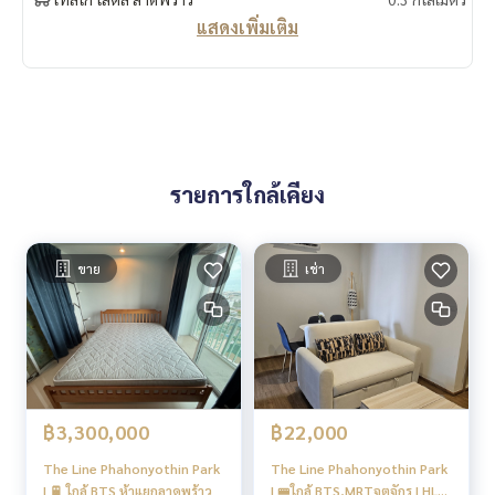
สถานที่ใกล้เคียง
แสดงเพิ่มเติม
⭐️รถไฟฟ้าสายสีเขียว สถานีห้าแยกลาดพร้าว : ประมาณ 300 ม.
⭐️รถไฟฟ้าสายสีน้ำเงิน สถานีพหลโยธิน : 800 ม.
⭐️Lotus ลาดพร้าว : 20 ม.
⭐️ยูเนี่ยนมอล : 700 กม.
⭐️เซ็นทรัล ลาดพร้าว : 750 ม.
⭐️เมเจอร์ รัชโยธิน : 1.4 กม.
⭐️Avenue รัชโยธิน : 1.4 กม.
รายการใกล้เคียง
⭐️SCB Park : 1.5 กม.
⭐️ตลาดบางเขน : 2.5 กม.
⭐️ตลาดนัดจตุจักร : 2.8 กม.
⭐️ตลาด อ.ต.ก. : 2.9 กม.
ขาย
เช่า
⭐️ตลาดอมรพันธ์ : 4.9 กม.
⭐️ตลาดเสนานิเวศน์ : 5.6 กม.
⭐️เซ็นทรัล รามอินทรา : 8.2 กม.
⭐️The Walk เกษตร นวมินทร์ : 8.4 กม.
⭐️ตลาดนัดหัวมุม : 8.4 กม.
⭐️CDC : 13.0 กม.
฿3,300,000
฿22,000
⭐️Central Eastville : 13.0 กม.
⭐️The Crytal Park : 13.3 กม.
The Line Phahonyothin Park
The Line Phahonyothin Park
⭐️รร.หอวัง : 400 ม.
| 🚆 ใกล้ BTS ห้าแยกลาดพร้าว
| 🚝ใกล้ BTS,MRTจตุจักร | HL