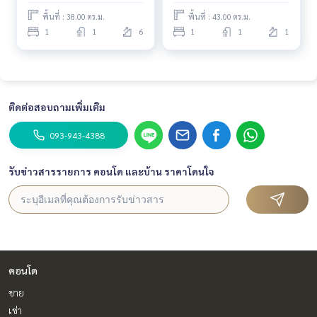
พื้นที่ : 38.00 ตร.ม.
พื้นที่ : 43.00 ตร.ม.
#SOASISOFFICEBUILDING #SCB #TTB #KASETSART #CONDO
1
1
6
1
1
1
INBANGKOK #คอนโดกรุงเทพ #คอนโดใกล้BTS #CONDONEARB
TS #SOASIS #suntower #tst #tsttower #ไทยรัฐทีวี #ช่อง7
#อาคารแสงโสม #คอนโดพหลโยธิน #คอนโดวิภาวดี #อาคารเล้าเ
ป้งง้วน1 #อาคารเล้าเป้งง้วน #สถาบันการบินพลเรือน #คอนโดจ
ตุจักร #เช่าคอนโดจตุจักร #คอนโดย่านจตุจักก #จตุจักร #ขายคอ
ติดต่อสอบถามเพิ่มเติม
นโดจตุจักร #ซื้อคอนโดจตุจักร #คอนโดห้าแยกลาดพร้าว #คอนโ
ดใกล้MRT #สวนจตุจักร #คอนโดใกล้สวนจตุจักร #ตลาดจตุจักร #
093-943-4388
ตลาดนัดจตุจักร #สวนรถไฟ #สถานีกลางบางซื่อ #ตึกแดง #ห้าแย
กลาดพร้าว #คอนโดห้าแยกลาดพร้าว #ย่านห้าแยกลาดพร้าว #เซ็
รับข่าวสารรายการ คอนโด และบ้าน ราคาโดนใจ
นทรัลลาดพร้าว #คอนโดเซ็นทรัลลาดพร้าว #คอนโดใกล้เซ็นทรัล
ลาดพร้าว #ยูเนี่ยนมอลล์ #unionmall #centralladprao #หอวัง
#ตลาดนัดรถไฟแดนเนรมิต #แดนเนรมิตร
#Nich
คอนโด
ขาย
เช่า