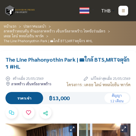
THB
หน้าแรก
ประกาศแนะนำ
ลาดพร้าวตอนต้น ห้าแยกลาดพร้าว เซ็นทรัลลาดพร้าว โชคชัยร่วมมิตร
เดอะ ไลน์ พหลโยธิน พาร์ค
The Line Phahonyothin Park | 🚝ใกล้ BTS,MRTจตุจักร #HL
The Line Phahonyothin Park | 🚝ใกล้ BTS,MRTจตุจัก
ร #HL
สร้างเมื่อ 25/05/2569
แก้ไขล่าสุดเมื่อ 25/05/2569
ลาดพร้าว เซ็นทรัลลาดพร้าว
โครงการ : เดอะ ไลน์ พหลโยธิน พาร์ค
สัญญา
฿13,000
ราคาเช่า
12 เดือน