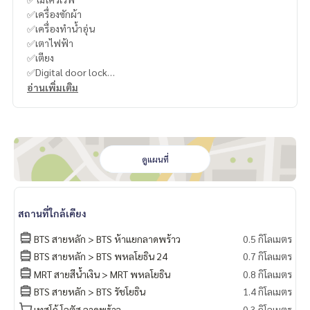
✅เครื่องซักผ้า
✅เครื่องทำน้ำอุ่น
✅เตาไฟฟ้า
✅เตียง
✅Digital door lock
อ่านเพิ่มเติม
สิ่งอำนวยความสะดวก
✅Lobby
✅ฟิตเนส
✅สระว่ายน้ำ
✅ฟิตเนส
ดูแผนที่
✅ซาวน่า
✅รถรับส่ง
✅ สตรีม
สถานที่ใกล้เคียง
✅สวนหย่อม
✅ห้องสมุด
BTS สายหลัก > BTS ห้าแยกลาดพร้าว
0.5 กิโลเมตร
✅ห้องสันทนาการสำหรับเด็ก
BTS สายหลัก > BTS พหลโยธิน 24
0.7 กิโลเมตร
✅กล้องวงจรปิดโครงการ
MRT สายสีน้ำเงิน > MRT พหลโยธิน
0.8 กิโลเมตร
✅ประตู Key Card
✅รปภ. 24 ช.ม.
BTS สายหลัก > BTS รัชโยธิน
1.4 กิโลเมตร
เทสโก้ โลตัส ลาดพร้าว
0.3 กิโลเมตร