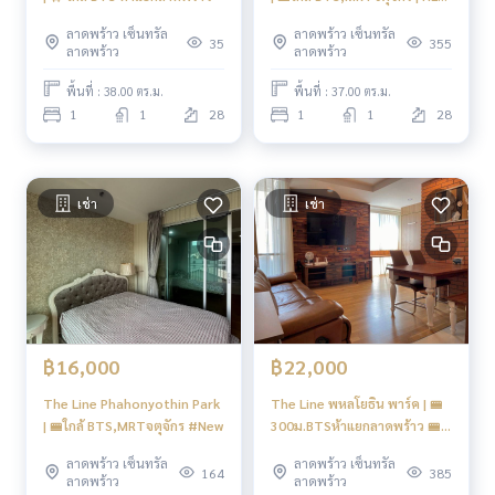
⭐️ม.เซนต์จอร์น : 1.2 กม.
Focus
⭐️วิทยาลัยเทคโนโลยีไทยวิจิตรศิลป : 2.2 กม.
ลาดพร้าว เซ็นทรัล
ลาดพร้าว เซ็นทรัล
35
355
ลาดพร้าว
ลาดพร้าว
⭐️ม.เกษตรศาสตร์ : 3.3 กม.
⭐️รร.สารวิทยา : 3.4 กม.
พื้นที่ : 38.00 ตร.ม.
พื้นที่ : 37.00 ตร.ม.
⭐️ม.จันทรเกษม : 4.9 กม.
1
1
28
1
1
28
⭐️ม.ศรีปทุม : 4.9 กม.
⭐️กรมป่าไม้ : 4.0 กม.
⭐️สนง.ขนส่ง : 4.6 กม.
⭐️สนง.สรรพากร : 4.9 กม.
เช่า
เช่า
⭐️สนามกีฬากองทัพบก : 6.2 กม.
⭐️รพ.เปาโล เกษตร : 3.8 กม.
⭐️รพ.วิภาวดี : 4.4 กม.
⭐️รพ.เปาโล : 5.2 กม.
⭐️สวนจตุจักร : 2.8 กม.
⭐️สวนรถไฟ : 3.0 กม.
฿16,000
฿22,000
----------------------------------------
You can inbox or dm to ask more information, It’s my pleas
The Line Phahonyothin Park
The Line พหลโยธิน พาร์ค | 🚝
ure to give.
| 🚝ใกล้ BTS,MRTจตุจักร #New
300ม.BTSห้าแยกลาดพร้าว 🚝
Tel :
093-943-4388
800ม.MRT ⭐️ตรงข้ามเซ็นทรัล
ลาดพร้าว เซ็นทรัล
ลาดพร้าว เซ็นทรัล
What App
+6693-943-4388
ลาดพร้าว | ⭐️วิวเมือง ⭐️ห้อยสวย
164
385
ลาดพร้าว
ลาดพร้าว
| #O
LINE ID : @BPP2019