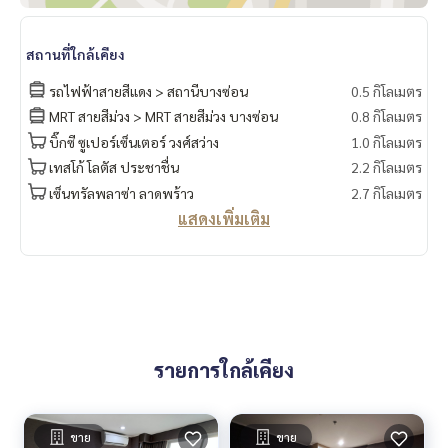
✅ สระว่ายน้ำระบบเกลือ
✅ สวนหย่อม
สถานที่ใกล้เคียง
✅ ระบบรักษาความปลอดภัย 24 ชม.
✅ CCTV
รถไฟฟ้าสายสีแดง > สถานีบางซ่อน
0.5 กิโลเมตร
✅ ระบบ Keycard
MRT สายสีม่วง > MRT สายสีม่วง บางซ่อน
0.8 กิโลเมตร
✅ รถรับ – ส่งไปสถานีเตาปูน เช้า - เย็น
✅ ค่าส่วนกลางเพียง 35 บาท/ตร.ม.
บิ๊กซี ซูเปอร์เซ็นเตอร์ วงศ์สว่าง
1.0 กิโลเมตร
เทสโก้ โลตัส ประชาชื่น
2.2 กิโลเมตร
🏢 ทำเลดี เดินทางสะดวก
เซ็นทรัลพลาซ่า ลาดพร้าว
2.7 กิโลเมตร
✅ ร้านสะดวกซื้อ 7-Eleven ในโครงการ
แสดงเพิ่มเติม
✅ หน้าโครงการมีร้านอาหารมากมาย
✅ ใกล้ MRT บางซ่อน-เตาปูน (มี Shuttle Van รับ-ส่ง)
✅ ใกล้ทางด่วนศรีรัช-วงแหวนรอบนอก
✅ รายล้อมด้วย Lotus, Big C, Major รัชโยธิน, Eden Town, ตลาด
นัด JJ Green, รพ.เกษมราษฎร์ (~930 ม.)
✅ คุ้มค่าคุ้มราคากว่าห้องอื่นๆในโครงการที่ขายกัน
รายการใกล้เคียง
✅ เหมาะทั้งอยู่อาศัยเอง หรือปล่อยเช่า
----------------------------------------
You can inbox or dm to ask more information, It’s my pleas
ขาย
ขาย