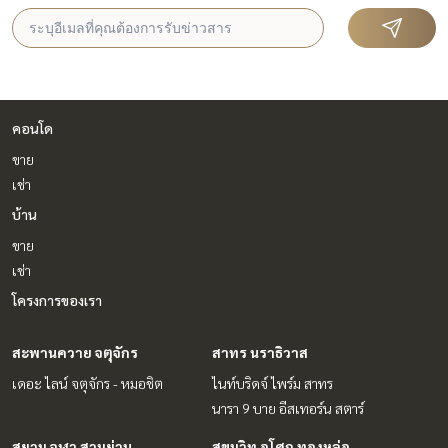
คอนโด
ขาย
เช่า
บ้าน
ขาย
เช่า
โครงการของเรา
สะพานควาย จตุจักร
สาทร นราธิวาส
เดอะ ไลน์ จตุจักร - หมอชิต
ไนท์บริดจ์ ไพร์ม สาทร
นารา 9 บาย อีสเทอร์น สตาร์
สยาม จุฬา สามย่าน
สุขุมวิท อโศก ทองหล่อ