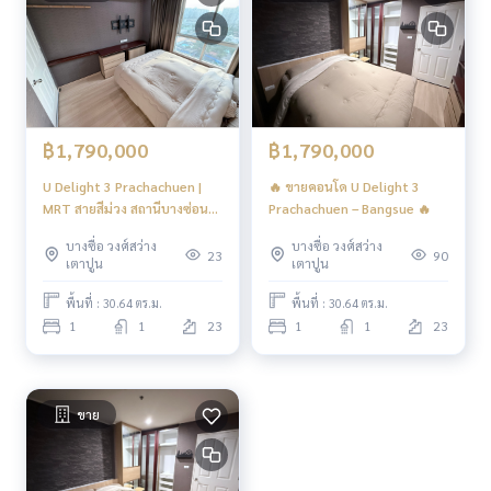
ure to give.
Tel :
093-943-4388
What App
+6693-943-4388
LINE ID : @BPP2019
฿1,790,000
฿1,790,000
U Delight 3 Prachachuen |
🔥 ขายคอนโด U Delight 3
MRT สายสีม่วง สถานีบางซ่อน
Prachachuen – Bangsue 🔥
สถานีเตาปูน
บางซื่อ วงศ์สว่าง
บางซื่อ วงศ์สว่าง
23
90
เตาปูน
เตาปูน
พื้นที่ : 30.64 ตร.ม.
พื้นที่ : 30.64 ตร.ม.
1
1
23
1
1
23
ขาย