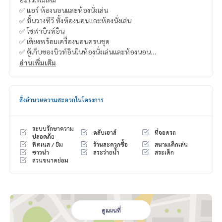
✅ แอร์ ห้องนอนและห้องนั่งเล่น
✅ ชั้นวางทีวี ทั้งห้องนอนและห้องนั่งเล่น
✅ โซฟาบิวท์อิน
✅ เตียงพร้อมเครื่องนอนครบชุด
✅ ตู้เก็บของบิวท์อินในห้องนั่งเล่นและห้องนอน
✅ ชั้นวางของติดผนังห้องนั่งเล่น
อ่านเพิ่มเติม
✅ ตู้เก็บรองเท้าพร้อมประตูกระจกบิวท์อิน
✅ โต๊ะเครื่องแป้งบิวท์อิน
✅ ตู้เสื้อผ้าบิวท์อินขนาดใหญ่
สิ่งอำนวยความสะดวกในโครงการ
✅ ผ้าม่าน2ชั้น
✅ เคาท์เตอร์ครัวบิวท์อิน พร้อมเตาไฟฟ้าและเครื่องดูดควัน
✅ มู่ลี่ห้องครัว
ระบบรักษาความ
คลับเฮาส์
ที่จอดรถ
✅ วอลเปเปอร์ทุกห้อง
ปลอดภัย
ฟิตเนส / ยิม
ร้านสะดวกซื้อ
สนามเด็กเล่น
✅ ตู้เย็นไซส์ใหญ่
ซาวน่า
สระว่ายน้ำ
สระเด็ก
✅ โทรทัศน์Sonyขนาด 60นิ้ว
สวนขนาดย่อม
✅ เครื่องทำน้ำอุ่นPanasonic
✅ ราวตากผ้าติดผนังริมระเบียง
🏢 สิ่งอำนวยความสะดวกของโครงการ
✅ ฟิตเนส
ดูแผนที่
✅ ซาวน่า