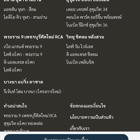
แอชตัน จุฬา - สีลม
เดอะ เครสท์ สุขุมวิท 34
ไอดีโอ คิว จุฬา - สามย่าน
คอนโด พาร์ค ออริจิ้น พร้อมพงษ์
โนเบิล รีมิกซ์ สุขุมวิท 36
พระราม 9 เพชรบุรีตัดใหม่ RCA
วิทยุ ชิดลม หลังสวน
เบ็ล แกรนด์ พระราม 9
ไลฟ์ วัน ไวร์เลส
ไลฟ์ อโศก - พระราม 9
ดิ แอดเดรส ชิดลม
ดิ แอดเดรส อโศก
โนเบิล เพลินจิต
ไลฟ์ อโศก
บางนา แบริ่ง ลาซาล
รีเจ้นท์ โฮม บางนา (โครงการใหม่)
ทำเลน่าสนใจ
ข้อตกลงและเงื่อนไข
พระราม 9 เพชรบุรีตัดใหม่ RCA
นโยบายความเป็นส่วนตัว
สุขุมวิท อโศก ทองหล่อ
เกี่ยวกับเรา
สาทร นราธิวาส
บางนา แบริ่ง ลาซาล
วิธีการฝากขาย-เช่า