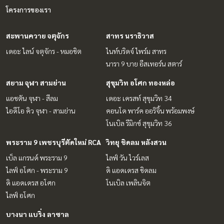
โครงการของเรา
สะพานควาย จตุจักร
สาทร นราธิวาส
เดอะ ไลน์ จตุจักร - หมอชิต
ไนท์บริดจ์ ไพร์ม สาทร
นารา 9 บาย อีสเทอร์น สตาร์
สยาม จุฬา สามย่าน
สุขุมวิท อโศก ทองหล่อ
แอชตัน จุฬา - สีลม
เดอะ เครสท์ สุขุมวิท 34
ไอดีโอ คิว จุฬา - สามย่าน
คอนโด พาร์ค ออริจิ้น พร้อมพงษ์
โนเบิล รีมิกซ์ สุขุมวิท 36
พระราม 9 เพชรบุรีตัดใหม่ RCA
วิทยุ ชิดลม หลังสวน
เบ็ล แกรนด์ พระราม 9
ไลฟ์ วัน ไวร์เลส
ไลฟ์ อโศก - พระราม 9
ดิ แอดเดรส ชิดลม
ดิ แอดเดรส อโศก
โนเบิล เพลินจิต
ไลฟ์ อโศก
บางนา แบริ่ง ลาซาล