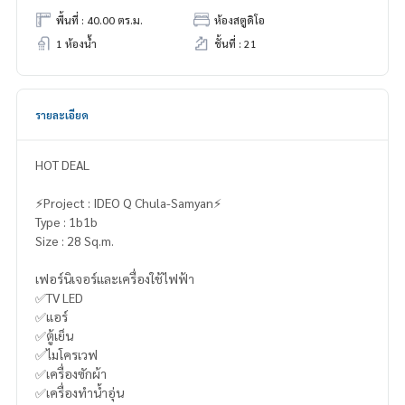
พื้นที่ : 40.00 ตร.ม.
ห้องสตูดิโอ
1 ห้องน้ำ
ชั้นที่ : 21
รายละเอียด
HOT DEAL
⚡️Project : IDEO Q Chula-Samyan⚡️
Type : 1b1b
Size : 28 Sq.m.
เฟอร์นิเจอร์และเครื่องใช้ไฟฟ้า
✅TV LED
✅แอร์
✅ตู้เย็น
✅ไมโครเวฟ
✅เครื่องซักผ้า
✅เครื่องทำน้ำอุ่น