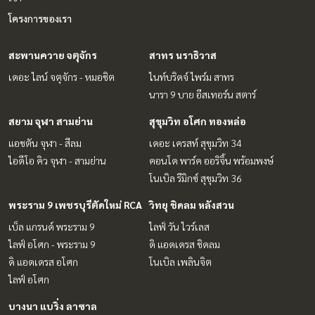
โครงการของเรา
สะพานควาย จตุจักร
สาทร นราธิวาส
เดอะ ไลน์ จตุจักร - หมอชิต
ไนท์บริดจ์ ไพร์ม สาทร
นารา 9 บาย อีสเทอร์น สตาร์
สยาม จุฬา สามย่าน
สุขุมวิท อโศก ทองหล่อ
แอชตัน จุฬา - สีลม
เดอะ เครสท์ สุขุมวิท 34
ไอดีโอ คิว จุฬา - สามย่าน
คอนโด พาร์ค ออริจิ้น พร้อมพงษ์
โนเบิล รีมิกซ์ สุขุมวิท 36
พระราม 9 เพชรบุรีตัดใหม่ RCA
วิทยุ ชิดลม หลังสวน
เบ็ล แกรนด์ พระราม 9
ไลฟ์ วัน ไวร์เลส
ไลฟ์ อโศก - พระราม 9
ดิ แอดเดรส ชิดลม
ดิ แอดเดรส อโศก
โนเบิล เพลินจิต
ไลฟ์ อโศก
บางนา แบริ่ง ลาซาล