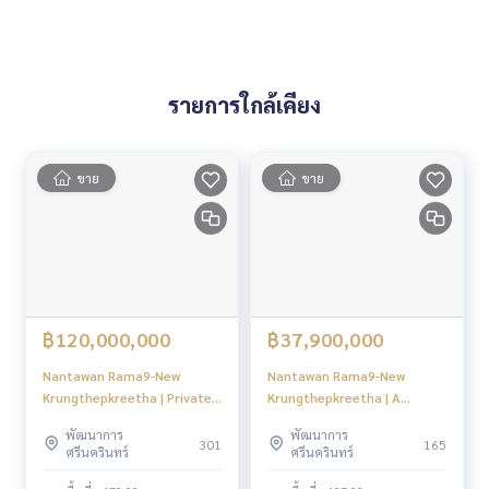
รายการใกล้เคียง
ขาย
ขาย
฿120,000,000
฿37,900,000
Nantawan Rama9-New
Nantawan Rama9-New
Krungthepkreetha | Private
Krungthepkreetha | A
plot surrounded by lake and
Modern French Chateau บ้าน
พัฒนาการ
พัฒนาการ
garden only | #HL Focus
เดี่ยวสุดหรู ตกแต่งพร้อมอยู่ #HL
301
165
ศรีนครินทร์
ศรีนครินทร์
Focus