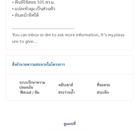
▪️ พื้นที่ใช้สอย 305 ตร.ม.
▪️ แปลงหัวมุม เป็นส่วนตัว
▪️ หันหน้าทิศใต้
----------------------------------------
You can inbox or dm to ask more information, It’s my pleas
ure to give.
Tel :
093-943-4388
What App
+6693-943-4388
LINE ID : @BPP2019
สิ่งอำนวยความสะดวกในโครงการ
ระบบรักษาความ
คลับเฮาส์
ที่จอดรถ
ปลอดภัย
ฟิตเนส / ยิม
สระว่ายน้ำ
สระเด็ก
ดูแผนที่