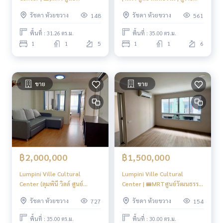
วัฒนธรรม #HL Focus
ตกแต่งพร้อมอยู่ #HL
รัชดา ห้วยขวาง
รัชดา ห้วยขวาง
148
561
พื้นที่ : 31.26 ตร.ม.
พื้นที่ : 35.00 ตร.ม.
1
1
5
1
1
6
ขาย
ขาย
฿2,000,000
฿1,500,000
Lumpini Ville Cultural
Lumpini Ville Cultural
Center (ลุมพินี วิลล์ ศูนย์
Center | 🚝MRTศูนย์วัฒนธรรม
วัฒนธรรม)|MRT Cultural
#HL Focus
รัชดา ห้วยขวาง
รัชดา ห้วยขวาง
727
154
Center 1.5 กม | ราคาดี ใกล้ย่าน
ชุมชน แหล่งความเจริญ| #N
พื้นที่ : 35.00 ตร.ม.
พื้นที่ : 30.00 ตร.ม.