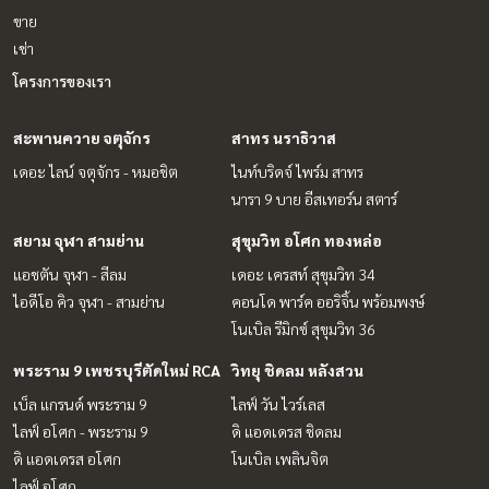
ขาย
เช่า
โครงการของเรา
สะพานควาย จตุจักร
สาทร นราธิวาส
เดอะ ไลน์ จตุจักร - หมอชิต
ไนท์บริดจ์ ไพร์ม สาทร
นารา 9 บาย อีสเทอร์น สตาร์
สยาม จุฬา สามย่าน
สุขุมวิท อโศก ทองหล่อ
แอชตัน จุฬา - สีลม
เดอะ เครสท์ สุขุมวิท 34
ไอดีโอ คิว จุฬา - สามย่าน
คอนโด พาร์ค ออริจิ้น พร้อมพงษ์
โนเบิล รีมิกซ์ สุขุมวิท 36
พระราม 9 เพชรบุรีตัดใหม่ RCA
วิทยุ ชิดลม หลังสวน
เบ็ล แกรนด์ พระราม 9
ไลฟ์ วัน ไวร์เลส
ไลฟ์ อโศก - พระราม 9
ดิ แอดเดรส ชิดลม
ดิ แอดเดรส อโศก
โนเบิล เพลินจิต
ไลฟ์ อโศก