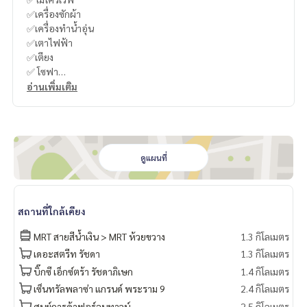
✅เครื่องซักผ้า
✅เครื่องทำน้ำอุ่น
✅เตาไฟฟ้า
✅เตียง
✅ โซฟา
อ่านเพิ่มเติม
-
----------------------------------------
You can inbox or dm to ask more information, It’s my pleas
ure to give.
ดูแผนที่
Tel :
093-943-4388
What App
+6693-943-4388
LINE ID : @BPP2019
สถานที่ใกล้เคียง
-
MRT สายสีน้ำเงิน > MRT ห้วยขวาง
1.3 กิโลเมตร
เดอะสตรีท รัชดา
1.3 กิโลเมตร
#Yok
บิ๊กซี เอ็กซ์ตร้า รัชดาภิเษก
1.4 กิโลเมตร
เซ็นทรัลพลาซ่า แกรนด์ พระราม 9
2.4 กิโลเมตร
ศูนย์การค้าฟอร์จูนทาวน์
2.5 กิโลเมตร