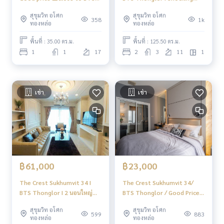
Tel :
093-943-4388
Thonglor 50m | 100 Step to
Price🌈 The Best in Market
What App
+6693-943-4388
สุขุมวิท อโศก
สุขุมวิท อโศก
BTS #HL Focus
Right Now! 🌈Nice Room and
358
1k
ทองหล่อ
ทองหล่อ
LINE ID : @BPP2019
Decoration 🌈 I #HL
พื้นที่ : 35.00 ตร.ม.
พื้นที่ : 125.50 ตร.ม.
#condosukhumvit #sukhumvitcondo #phromphongcond
1
1
17
2
3
11
1
o #phromphonghouse #2bedroomsphromphong #duplex
condo #duplex #2bedroomphromphong #bigcondo #bigs
pacecondo #btsphromphong #luxurycondo #emsphere #
emquatier #emporium #condonearphromphong #condon
เช่า
เช่า
earbts #condo #100sqmcondo #duplex #highfloorroom
#highfloorcondo #niceviewcondo
#Boorin
฿61,000
฿23,000
The Crest Sukhumvit 34 I
The Crest Sukhumvit 34/
BTS Thonglor I 2 นอนใหญ่
BTS Thonglor / Good Price
ครัวปิด Cooking lover
and lively room/ #HL
สุขุมวิท อโศก
สุขุมวิท อโศก
Bathtub lover Beautiful
599
883
ทองหล่อ
ทองหล่อ
room I #HL