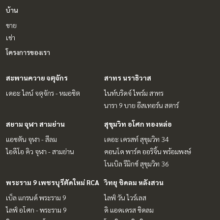
บ้าน
ขาย
เช่า
โครงการของเรา
สะพานควาย จตุจักร
สาทร นราธิวาส
เดอะ ไลน์ จตุจักร - หมอชิต
ไนท์บริดจ์ ไพร์ม สาทร
นารา 9 บาย อีสเทอร์น สตาร์
สยาม จุฬา สามย่าน
สุขุมวิท อโศก ทองหล่อ
แอชตัน จุฬา - สีลม
เดอะ เครสท์ สุขุมวิท 34
ไอดีโอ คิว จุฬา - สามย่าน
คอนโด พาร์ค ออริจิ้น พร้อมพงษ์
โนเบิล รีมิกซ์ สุขุมวิท 36
พระราม 9 เพชรบุรีตัดใหม่ RCA
วิทยุ ชิดลม หลังสวน
เบ็ล แกรนด์ พระราม 9
ไลฟ์ วัน ไวร์เลส
ไลฟ์ อโศก - พระราม 9
ดิ แอดเดรส ชิดลม