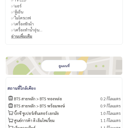
✅แอร์
✅ตู้เย็น
✅ไมโครเวฟ
✅เครื่องซักผ้า
✅เครื่องทำน้ำอุ่น
✅เตาไฟฟ้า
อ่านเพิ่มเติม
✅เตียง
✅Digital door lock
🍥มองหาคอนโดติดหน้าถนนสุขุมวิท ทำเลดีที่สุดหน้าทองหล่อ แล
ะ ไม่ถึง 100 ก้าวจากBTS Thonglor ต้อง The Crest 34 เป็นคอนโ
ดูแผนที่
ดที่มีจุดเด่นในเรื่องทำเล และservice สระน้ำชั้นบนสุดไร้ขอบ ที่หา
ใครเทียบยาก ใช้รถสะดวก ใช้BTSสบาย
Looking for Condo at main road Sukhumvit, The Best in Tho
สถานที่ใกล้เคียง
nglor , just 100 step to BTS Thonglor, Nice service and Loc
ation, Infinity edge pool on top Floor , Easy car and Easy BT
BTS สายหลัก > BTS ทองหล่อ
0.2 กิโลเมตร
S #บูริน
BTS สายหลัก > BTS พร้อมพงษ์
0.9 กิโลเมตร
บิ๊กซี ซูเปอร์เซ็นเตอร์ เอกมัย
1.0 กิโลเมตร
🍥สิ่งอำนวยตวามสะดวก/Facility
ประกอบไปด้วยสระว่ายน้ำแบบ Infinity Edge (ไร้ขอบ) แยกสระเ
ศูนย์การค้า ดิ เอ็มโพเรี่ยม
1.1 กิโลเมตร
ด็ก, สระน้ำอุ่น Indoor ที่เรียกว่า Spa Pool, ห้องออกกำลังกาย, ส
เอ็มควอเทียร์
1.1 กิโลเมตร