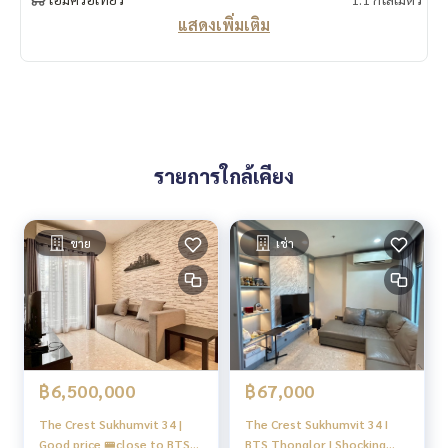
วนหย่อม Co-working space และ ห้อง Sky Lounge สำหรับนั่งพั
แสดงเพิ่มเติม
กผ่อน, ที่จอดรถ 86% และห่างจากBTS ประมาณ100 เมตร, 86%
Parking, EV charger
🍥Location
– BTS สถานีทองหล่อ : 100 เมตร
– The Em District : 900 เมตร
– Terminal 21 : 2.2 กม.
– Big C พระราม 4 : 2.0 กม.
รายการใกล้เคียง
– Tesco Lotus พระราม 4 : 2.2 กม.
– K Village : 1.9 กม.
– สวนเบญจสิริ : 1.1 กม.
– สวนเบญจกิตติ : 2.5 กม.
ขาย
เช่า
– ศูนย์ประชุมแห่งชาติสิริกิติ์ : 3.4 กม.
– โรงพยาบาลสมิติเวช : 1.1 กม.
– โรงพยาบาลสุขุมวิท : 1.7 กม.
– โรงพยาบาลเทพธารินทร์ : 1.3 กม.
– มหาวิทยาลัยกรุงเทพ (วิทยาเขตกล้วยน้ำไท) : 2.1 กม.
฿6,500,000
฿67,000
----------------------------------------
You can inbox or dm to ask more information, It’s my pleas
The Crest Sukhumvit 34 |
The Crest Sukhumvit 34 I
ure to give.
Good price 🚝close to BTS
BTS Thonglor I Shocking