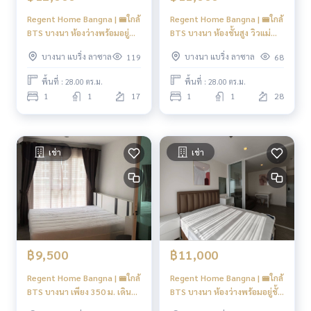
- รพ.ไทยนครินทร์
- รพ.กล้วยน้ำไท
Regent Home Bangna | 🚝ใกล้
Regent Home Bangna | 🚝ใกล้
- รพ.สุขุมวิท
BTS บางนา ห้องว่างพร้อมอยู่
BTS บางนา ห้องชั้นสูง วิวแม่น้ำ
#New Focus
ห้องตกแต่งใหม่พร้อมอยู่ #HL
บางนา แบริ่ง ลาซาล
บางนา แบริ่ง ลาซาล
119
68
Focus
----------------------------------------
You can inbox or dm to ask more information, It’s my pleas
พื้นที่ : 28.00 ตร.ม.
พื้นที่ : 28.00 ตร.ม.
ure to give.
1
1
17
1
1
28
Tel :
093-943-4388
What App
+6693-943-4388
LINE ID : @BPP2019
เช่า
เช่า
#คอนโดปล่อยเช่าบางนา #คอนโดใกล้รถไฟฟ้า #รีเจ้นท์บางนา
#RegentBangna
#Kob
฿9,500
฿11,000
Regent Home Bangna | 🚝ใกล้
Regent Home Bangna | 🚝ใกล้
BTS บางนา เพียง 350 ม. เดิน
BTS บางนา ห้องว่างพร้อมอยู่ชั้น
ง่าย ห้องใหม่แกะกล่อง พร้อมอยู่
สูงวิวแม่น้ำ สนใจนัดชม ราคาพูด