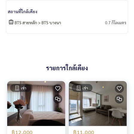
- Bangkok Mall
- ตลาดอุดมสุข
สถานที่ใกล้เคียง
- Makro อุดมสุข
BTS สายหลัก > BTS บางนา
0.7 กิโลเมตร
- Central บางนา
- Big C บางนา
- The Phyll
- Lotus’s อ่อนนุช
- Century the movie plaza อ่อนนุช
- Big C Extra อ่อนนุช
- ตลาดอ่อนนุช
- Rain Hill
รายการใกล้เคียง
- People Park
- Habito Mall
เช่า
เช่า
สถานศึกษาที่ใกล้เคียง
- Anglo Singapore International School
- Wells International School
- Bangkok Prep
สถานพยาบาลที่ใกล้เคียง
- รพ.กล้วยน้ำไท 2
฿12,000
฿11,000