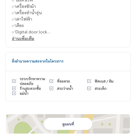
✅เครื่องซักผ้า
✅เครื่องทำน้ำอุ่น
✅เตาไฟฟ้า
✅เตียง
✅Digital door lock
อ่านเพิ่มเติม
สิ่งอำนวยความสะดวก
- Lobby
- Mailbox
สิ่งอำนวยความสะดวกในโครงการ
- สระว่ายน้ำ
- ฟิตเนส
- Co-Working Space
ระบบรักษาความ
ที่จอดรถ
ฟิตเนส / ยิม
- ห้องโยคะ
ปลอดภัย
ร้านสะดวกซื้อ
สระว่ายน้ำ
สระเด็ก
- ห้องเด็กเล่น
แม่น้ำ
- พื้นที่สีเขียว
- ลิฟต์โดยสาร
- ระบบรักษาความปลอดภัยตลอด 24 ชม.
ศูนย์การค้าและตลาด
ดูแผนที่
- ตลาดสี่แยกบางนา
- Bite บางนา