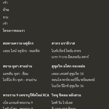
เช่า
บ้าน
ขาย
เช่า
โครงการของเรา
สะพานควาย จตุจักร
สาทร นราธิวาส
เดอะ ไลน์ จตุจักร - หมอชิต
ไนท์บริดจ์ ไพร์ม สาทร
นารา 9 บาย อีสเทอร์น สตาร์
สยาม จุฬา สามย่าน
สุขุมวิท อโศก ทองหล่อ
แอชตัน จุฬา - สีลม
เดอะ เครสท์ สุขุมวิท 34
ไอดีโอ คิว จุฬา - สามย่าน
คอนโด พาร์ค ออริจิ้น พร้อมพงษ์
โนเบิล รีมิกซ์ สุขุมวิท 36
พระราม 9 เพชรบุรีตัดใหม่ RCA
วิทยุ ชิดลม หลังสวน
เบ็ล แกรนด์ พระราม 9
ไลฟ์ วัน ไวร์เลส
ไลฟ์ อโศก - พระราม 9
ดิ แอดเดรส ชิดลม