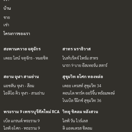
บ้าน
ขาย
เช่า
โครงการของเรา
สะพานควาย จตุจักร
สาทร นราธิวาส
เดอะ ไลน์ จตุจักร - หมอชิต
ไนท์บริดจ์ ไพร์ม สาทร
นารา 9 บาย อีสเทอร์น สตาร์
สยาม จุฬา สามย่าน
สุขุมวิท อโศก ทองหล่อ
แอชตัน จุฬา - สีลม
เดอะ เครสท์ สุขุมวิท 34
ไอดีโอ คิว จุฬา - สามย่าน
คอนโด พาร์ค ออริจิ้น พร้อมพงษ์
โนเบิล รีมิกซ์ สุขุมวิท 36
พระราม 9 เพชรบุรีตัดใหม่ RCA
วิทยุ ชิดลม หลังสวน
เบ็ล แกรนด์ พระราม 9
ไลฟ์ วัน ไวร์เลส
ไลฟ์ อโศก - พระราม 9
ดิ แอดเดรส ชิดลม