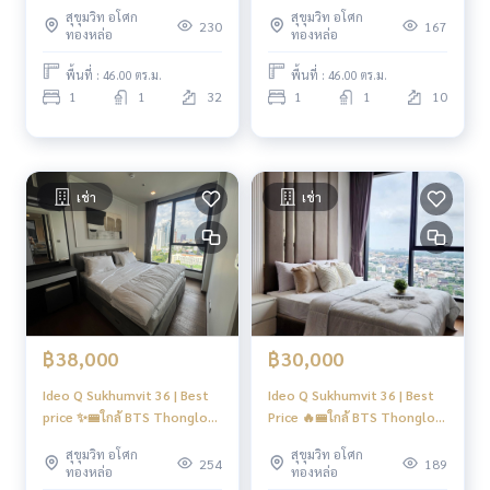
move in |#New
300 m #Old Focus
สุขุมวิท อโศก
สุขุมวิท อโศก
230
167
ทองหล่อ
ทองหล่อ
พื้นที่ : 46.00 ตร.ม.
พื้นที่ : 46.00 ตร.ม.
1
1
32
1
1
10
เช่า
เช่า
฿38,000
฿30,000
Ideo Q Sukhumvit 36 | Best
Ideo Q Sukhumvit 36 | Best
price ✨🚝ใกล้ BTS Thonglor
Price 🔥🚝ใกล้ BTS Thonglor
350m | #Mar #FC
300 m #MAY
สุขุมวิท อโศก
สุขุมวิท อโศก
254
189
ทองหล่อ
ทองหล่อ