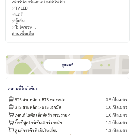
เฟอร์นิเจอร์และเครื่องใช้ไฟฟ้า
✅TV LED
✅แอร์
✅ตู้เย็น
✅ไมโครเวฟ
✅เครื่องซักผ้า
อ่านเพิ่มเติม
✅เครื่องทำน้ำอุ่น
✅เตาไฟฟ้า
✅เตียง
✅Digital door lock
ดูแผนที่
-
----------------------------------------
สถานที่ใกล้เคียง
You can inbox or dm to ask more information, It’s my pleas
ure to give.
BTS สายหลัก > BTS ทองหล่อ
0.5 กิโลเมตร
Tel :
093-943-4388
BTS สายหลัก > BTS เอกมัย
1.0 กิโลเมตร
What App
+6693-943-4388
เทสโก้ โลตัส เอ็กซ์ตร้า พระราม 4
1.0 กิโลเมตร
LINE ID : @BPP2019
บิ๊กซี ซูเปอร์เซ็นเตอร์ เอกมัย
1.2 กิโลเมตร
-
ศูนย์การค้า ดิ เอ็มโพเรี่ยม
1.3 กิโลเมตร