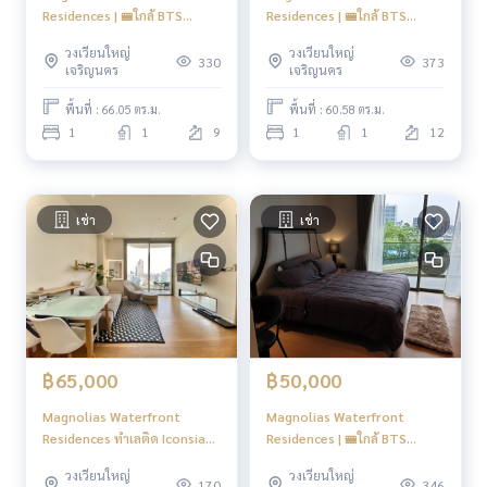
Residences | 🚝ใกล้ BTS
Residences | 🚝ใกล้ BTS
กรุงธนบุรี | HL Focus
กรุงธนบุรี | HL Focus
วงเวียนใหญ่
วงเวียนใหญ่
330
373
เจริญนคร
เจริญนคร
พื้นที่ : 66.05 ตร.ม.
พื้นที่ : 60.58 ตร.ม.
1
1
9
1
1
12
เช่า
เช่า
฿65,000
฿50,000
Magnolias Waterfront
Magnolias Waterfront
Residences ทำเลติด Iconsiam
Residences | 🚝ใกล้ BTS
มีประตูเข้าส่วนตัว วิวพลุชัดสวย
กรุงธนบุรี | HL Focus
วงเวียนใหญ่
วงเวียนใหญ่
มาก! ⭐️⭐️⭐️ ใกล้ BTS เจริญนคร
170
346