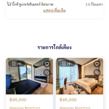
บิ๊กซี ซูเปอร์เซ็นเตอร์ อิสรภาพ
2.0 กิโลเมตร
#MagnoliasWaterfrontResidences #ICONSIAM #LuxuryCon
แสดงเพิ่มเติม
doBangkok
#RiversideLiving #ModernLoft
รายการใกล้เคียง
เช่า
เช่า
฿65,000
฿65,000
Magnolias Waterfront
Magnolias Waterfront