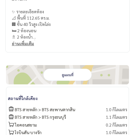
✨ รายละเอียดห้อง
📐 พื้นที่ 112.65 ตร.ม.
🏢 ชั้น 40 วิวสูง เปิดโล่ง
🛏 2 ห้องนอน
🚿 2 ห้องน้ำ
💼 ห้องนอนที่สองปรับเป็นห้องทำงานขนาดใหญ่ เหมาะสำหรับ
อ่านเพิ่มเติม
Work from Home หรือ Executive Office
🛋 ตกแต่งสไตล์ Modern Loft เรียบหรู มีเอกลักษณ์ พร้อมเข้าอยู่
🌟 จุดเด่น
• ห้องขนาดใหญ่ ฟังก์ชันลงตัว
ดูแผนที่
• ดีไซน์ Modern Loft หายากในโครงการ
• เหมาะสำหรับผู้บริหาร นักธุรกิจ หรือผู้ที่ต้องการพื้นที่ทำงานภา
ยในบ้าน
สถานที่ใกล้เคียง
• โครงการระดับ Luxury เชื่อมต่อ ICONSIAM และสิ่งอำนวยความส
ะดวกครบครัน
BTS สายหลัก > BTS สะพานตากสิน
1.0 กิโลเมตร
BTS สายหลัก > BTS กรุงธนบุรี
1.1 กิโลเมตร
📩 สนใจสอบถามรายละเอียดเพิ่มเติม หรือนัดชมห้อง
ไอคอนสยาม
0.2 กิโลเมตร
☎️
093-943-4388
Line : @bpp2019
โรบินสัน บางรัก
1.0 กิโลเมตร