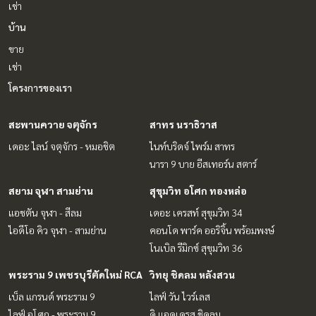
เช่า
บ้าน
ขาย
เช่า
โครงการของเรา
สะพานควาย จตุจักร
สาทร นราธิวาส
เดอะ ไลน์ จตุจักร - หมอชิต
ไนท์บริดจ์ ไพร์ม สาทร
นารา 9 บาย อีสเทอร์น สตาร์
สยาม จุฬา สามย่าน
สุขุมวิท อโศก ทองหล่อ
แอชตัน จุฬา - สีลม
เดอะ เครสท์ สุขุมวิท 34
ไอดีโอ คิว จุฬา - สามย่าน
คอนโด พาร์ค ออริจิ้น พร้อมพงษ์
โนเบิล รีมิกซ์ สุขุมวิท 36
พระราม 9 เพชรบุรีตัดใหม่ RCA
วิทยุ ชิดลม หลังสวน
เบ็ล แกรนด์ พระราม 9
ไลฟ์ วัน ไวร์เลส
ไลฟ์ อโศก - พระราม 9
ดิ แอดเดรส ชิดลม