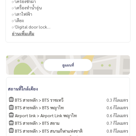
✅เครื่องซักผ้า
✅เครื่องทำน้ำอุ่น
✅เตาไฟฟ้า
✅เตียง
✅Digital door lock
อ่านเพิ่มเติม
-
----------------------------------------
You can inbox or dm to ask more information, It’s my pleas
ure to give.
ดูแผนที่
Tel :
093-943-4388
What App
+6693-943-4388
LINE ID : @BPP2019
สถานที่ใกล้เคียง
-
BTS สายหลัก > BTS ราชเทวี
0.3 กิโลเมตร
BTS สายหลัก > BTS พญาไท
0.6 กิโลเมตร
#Ja
Airport link > Airport Link พญาไท
0.6 กิโลเมตร
BTS สายหลัก > BTS สยาม
0.7 กิโลเมตร
BTS สายหลัก > BTS สนามกีฬาแห่งชาติ
0.8 กิโลเมตร