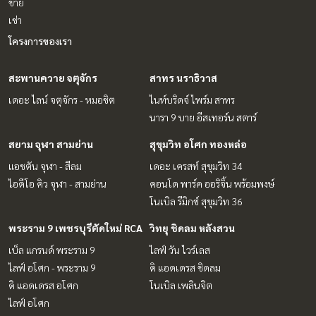
ขาย
เช่า
โครงการของเรา
สะพานควาย จตุจักร
สาทร นราธิวาส
เดอะ ไลน์ จตุจักร - หมอชิต
ไนท์บริดจ์ ไพร์ม สาทร
นารา 9 บาย อีสเทอร์น สตาร์
สยาม จุฬา สามย่าน
สุขุมวิท อโศก ทองหล่อ
แอชตัน จุฬา - สีลม
เดอะ เครสท์ สุขุมวิท 34
ไอดีโอ คิว จุฬา - สามย่าน
คอนโด พาร์ค ออริจิ้น พร้อมพงษ์
โนเบิล รีมิกซ์ สุขุมวิท 36
พระราม 9 เพชรบุรีตัดใหม่ RCA
วิทยุ ชิดลม หลังสวน
เบ็ล แกรนด์ พระราม 9
ไลฟ์ วัน ไวร์เลส
ไลฟ์ อโศก - พระราม 9
ดิ แอดเดรส ชิดลม
ดิ แอดเดรส อโศก
โนเบิล เพลินจิต
ไลฟ์ อโศก