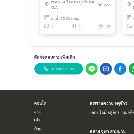
พระราม 9 เพชรบุรีตัดใหม่
222
RCA
พื้นที่ : 35.00 ตร.ม.
1
1
19
ติดต่อสอบถามเพิ่มเติม
093-943-4388
คอนโด
สะพานควาย จตุจักร
ขาย
เดอะ ไลน์ จตุจักร - หมอชิ
เช่า
บ้าน
สยาม จุฬา สามย่าน