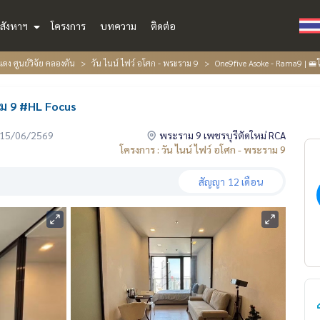
สังหาฯ
โครงการ
บทความ
ติดต่อ
ดง ศูนย์วิจัย คลองตัน
วัน ไนน์ ไฟว์ อโศก - พระราม 9
One9five Asoke - Rama9 | 
าม 9 #HL Focus
่อ 15/06/2569
พระราม 9 เพชรบุรีตัดใหม่ RCA
โครงการ : วัน ไนน์ ไฟว์ อโศก - พระราม 9
สัญญา
12 เดือน