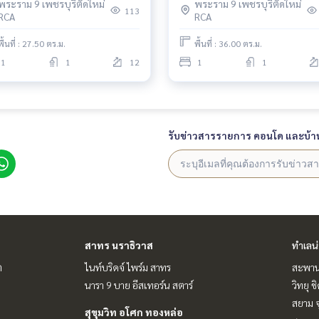
พระราม 9 เพชรบุรีตัดใหม่
พระราม 9 เพชรบุรีตัดใหม่
113
RCA
RCA
พื้นที่ : 27.50 ตร.ม.
พื้นที่ : 36.00 ตร.ม.
1
1
12
1
1
รับข่าวสารรายการ คอนโด และบ้า
สาทร นราธิวาส
ทำเลน
ต
ไนท์บริดจ์ ไพร์ม สาทร
สะพาน
นารา 9 บาย อีสเทอร์น สตาร์
วิทยุ 
สยาม จ
สุขุมวิท อโศก ทองหล่อ