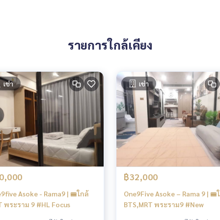
รายการใกล้เคียง
เช่า
เช่า
0,000
฿32,000
9five Asoke - Rama9 | 🚝ใกล้
One9Five Asoke – Rama 9 | 🚝ใ
 พระราม 9 #HL Focus
BTS,MRT พระราม9 #New