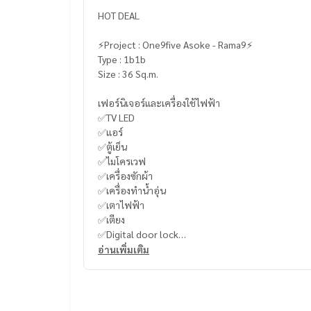
HOT DEAL
⚡️Project : One9five Asoke - Rama9⚡️
Type : 1b1b
Size : 36 Sq.m.
เฟอร์นิเจอร์และเครื่องใช้ไฟฟ้า
✅TV LED
✅แอร์
✅ตู้เย็น
✅ไมโครเวฟ
✅เครื่องซักผ้า
✅เครื่องทำน้ำอุ่น
✅เตาไฟฟ้า
✅เตียง
✅Digital door lock
อ่านเพิ่มเติม
ที่จอดรถ, พื้นที่สำหรับเด็ก, เจ้าหน้าที่อำนวยความสะ
----------------------------------------
You can inbox or dm to ask more information, It’s