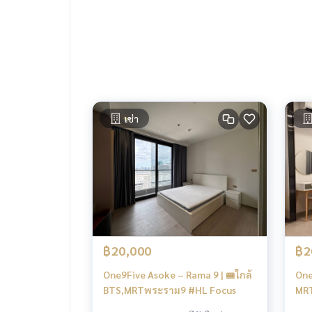
Tel :
093-943-4388
What App
+6693-943-4388
LINE ID : @BPP2019
One9five Asoke - Rama9
#Kie
เช่า
฿20,000
฿2
One9Five Asoke – Rama 9 | 🚝ใกล้
One
BTS,MRTพระราม9 #HL Focus
MRT