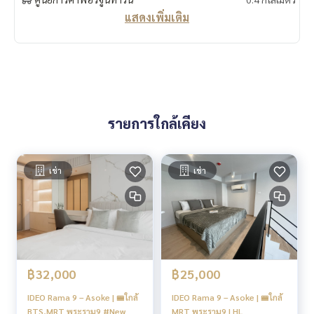
Co-working Space
แสดงเพิ่มเติม
Conference Room
Garden
Multi-Purpose Area
Playing Area
Juristic
Parking
ชั้น 2-7
รายการใกล้เคียง
Parking
ชั้น 8
Residential
Garden
เช่า
เช่า
ชั้น 9-34
Residential
ชั้น 35-36
Swimming Pool ระบบเกลือ ความยาว 40 เมตร
Fitness
Social Club (Co-Working Space, Boxing Area)
฿32,000
฿25,000
Amphitheater
Boxing Zone
IDEO Rama 9 – Asoke | 🚝ใกล้
IDEO Rama 9 – Asoke | 🚝ใกล้
Co-Living Area
BTS,MRT พระราม9 #New
MRT พระราม9 | HL