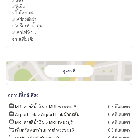
✅ตู้เย็น
✅ไมโครเวฟ
✅เครื่องซักผ้า
✅เครื่องทำน้ำอุ่น
✅เตาไฟฟ้า
✅เตียง
อ่านเพิ่มเติม
✅Digital door lock
💎อยู่ใจกลางย่าน พระราม9
🛤️ ใกล้ถนนพระราม 9
🚅ใกล้รถไฟฟ้า 𝐌𝐑𝐓 สถานีพระราม 9 เพียง 400 เมตร
ดูแผนที่
📚เพียง 1 สถานี ถึง Airport Link มักกะสัน
🏢ใกล้ห้างเซ็นทรัล พระราม 9
สถานที่ใกล้เคียง
มี⛱️ ส่วนกลางขนาดใหญ่ Triple Floor Facilities พร้อมสระว่ายน้ำ
MRT สายสีน้ำเงิน > MRT พระราม 9
0.3 กิโลเมตร
และ Fitness Sky View, Co-working Space, Multi-Purpose Are
Airport link > Airport Link มักกะสัน
0.9 กิโลเมตร
a, Amphitheater, Boxing Zone, Co-Kitchen
MRT สายสีน้ำเงิน > MRT เพชรบุรี
0.9 กิโลเมตร
ชั้น G
เซ็นทรัลพลาซ่า แกรนด์ พระราม 9
0.3 กิโลเมตร
Lobby
ศูนย์การค้าฟอร์จูนทาวน์
0.4 กิโลเมตร