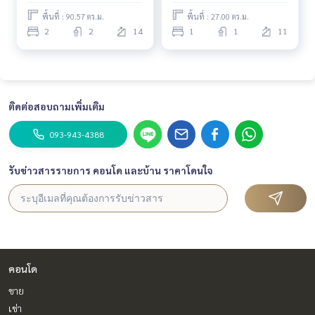
#RentCondoAsoke
พื้นที่ : 90.57 ตร.ม.
พื้นที่ : 27.00 ตร.ม.
#RentCondoInBangkok
2
2
14
1
1
11
#IdeoRama9Asoke
#StudioForRentBangkok
#Yok
ติดต่อสอบถามเพิ่มเติม
093-943-4388
รับข่าวสารรายการ คอนโด และบ้าน ราคาโดนใจ
คอนโด
ขาย
เช่า