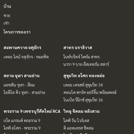
บ้าน
ขาย
เช่า
โครงการของเรา
สะพานควาย จตุจักร
สาทร นราธิวาส
เดอะ ไลน์ จตุจักร - หมอชิต
ไนท์บริดจ์ ไพร์ม สาทร
นารา 9 บาย อีสเทอร์น สตาร์
สยาม จุฬา สามย่าน
สุขุมวิท อโศก ทองหล่อ
แอชตัน จุฬา - สีลม
เดอะ เครสท์ สุขุมวิท 34
ไอดีโอ คิว จุฬา - สามย่าน
คอนโด พาร์ค ออริจิ้น พร้อมพงษ์
โนเบิล รีมิกซ์ สุขุมวิท 36
พระราม 9 เพชรบุรีตัดใหม่ RCA
วิทยุ ชิดลม หลังสวน
เบ็ล แกรนด์ พระราม 9
ไลฟ์ วัน ไวร์เลส
ไลฟ์ อโศก - พระราม 9
ดิ แอดเดรส ชิดลม