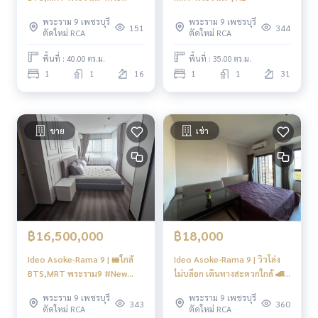
ชั้นดาดฟ้า
Roof Garden
พระราม 9 เพชรบุรี
พระราม 9 เพชรบุรี
151
344
ตัดใหม่ RCA
ตัดใหม่ RCA
----------------------------------------
พื้นที่ : 40.00 ตร.ม.
พื้นที่ : 35.00 ตร.ม.
You can inbox or dm to ask more information, It’s my pleas
1
1
16
1
1
31
ure to give.
Tel :
093-943-4388
What App
+6693-943-4388
LINE ID : @BPP2019
ขาย
เช่า
#เช่าคอนโดIDEO
#คอนโดให้เช่าRama9
#คอนโดใกล้รถไฟฟ้า
#คอนโดอโศก
#คอนโดให้เช่าอโศก
#เช่าคอนโดIdeoRama9
฿16,500,000
฿18,000
#คอนโดใกล้BTS
#เช่าคอนโดใกล้สถานีRama9
Ideo Asoke-Rama 9 | 🚝ใกล้
Ideo Asoke-Rama 9 | วิวโล่ง
#IDEOforRent
BTS,MRT พระราม9 #New
ไม่บล็อก เดินทางสะดวกใกล้ 🚄
#CondoForRentRama9
Focus
MRT พระราม 9 | HL
พระราม 9 เพชรบุรี
พระราม 9 เพชรบุรี
#CondoNearMRT
343
360
ตัดใหม่ RCA
ตัดใหม่ RCA
#CondoNearBTS