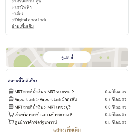
✅เครื่องทำน้ำอุ่น
✅เตาไฟฟ้า
✅เตียง
✅Digital door lock
อ่านเพิ่มเติม
-
----------------------------------------
You can inbox or dm to ask more information, It’s my pleas
ure to give.
ดูแผนที่
Tel :
093-943-4388
What App
+6693-943-4388
LINE ID : @BPP2019
สถานที่ใกล้เคียง
-
MRT สายสีน้ำเงิน > MRT พระราม 9
0.4 กิโลเมตร
Airport link > Airport Link มักกะสัน
0.7 กิโลเมตร
#Kie
MRT สายสีน้ำเงิน > MRT เพชรบุรี
0.8 กิโลเมตร
เซ็นทรัลพลาซ่า แกรนด์ พระราม 9
0.4 กิโลเมตร
ศูนย์การค้าฟอร์จูนทาวน์
0.5 กิโลเมตร
แสดงเพิ่มเติม