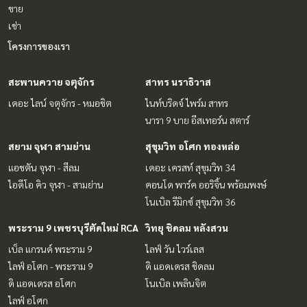
ขาย
เช่า
โครงการของเรา
สะพานควาย จตุจักร
สาทร นราธิวาส
เดอะ ไลน์ จตุจักร - หมอชิต
ไนท์บริดจ์ ไพร์ม สาทร
นารา 9 บาย อีสเทอร์น สตาร์
สยาม จุฬา สามย่าน
สุขุมวิท อโศก ทองหล่อ
แอชตัน จุฬา - สีลม
เดอะ เครสท์ สุขุมวิท 34
ไอดีโอ คิว จุฬา - สามย่าน
คอนโด พาร์ค ออริจิ้น พร้อมพงษ์
โนเบิล รีมิกซ์ สุขุมวิท 36
พระราม 9 เพชรบุรีตัดใหม่ RCA
วิทยุ ชิดลม หลังสวน
เบ็ล แกรนด์ พระราม 9
ไลฟ์ วัน ไวร์เลส
ไลฟ์ อโศก - พระราม 9
ดิ แอดเดรส ชิดลม
ดิ แอดเดรส อโศก
โนเบิล เพลินจิต
ไลฟ์ อโศก