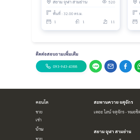
สยาม จุฬา สามย่าน
520
พื้นที่ : 32.00 ตร.ม.
1
1
11
ติดต่อสอบถามเพิ่มเติม
093-943-4388
คอนโด
สะพานควาย จตุจักร
ขาย
เดอะ ไลน์ จตุจักร - หมอชิ
เช่า
บ้าน
สยาม จุฬา สามย่าน
ขาย