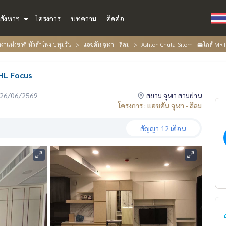
สังหาฯ
โครงการ
บทความ
ติดต่อ
าแห่งชาติ หัวลำโพง ปทุมวัน
แอชตัน จุฬา - สีลม
Ashton Chula-Silom | 🚝ใกล้ MR
HL Focus
่อ 26/06/2569
สยาม จุฬา สามย่าน
โครงการ : แอชตัน จุฬา - สีลม
สัญญา
12 เดือน