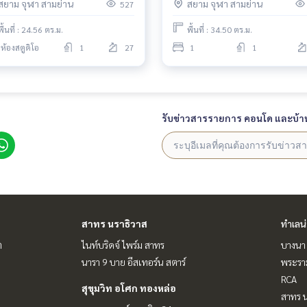
สยาม จุฬา สามย่าน
สยาม จุฬา สามย่าน
527
พื้นที่ : 24.56 ตร.ม.
พื้นที่ : 34.50 ตร.ม.
ห้องสตูดิโอ
1
27
1
1
รับข่าวสารรายการ คอนโด และบ้า
สาทร นราธิวาส
ทำเลน
ต
ไนท์บริดจ์ ไพร์ม สาทร
บางนา 
นารา 9 บาย อีสเทอร์น สตาร์
พระราม
RCA
สุขุมวิท อโศก ทองหล่อ
สาทร น