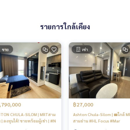
รายการใกล้เคียง
ขาย
เช่า
,790,000
฿27,000
TON CHULA-SILOM | MRTสาม
Ashton Chula-Silom | 🚝ใกล้ 
 | ลงทุนได้! ขายพร้อมผู้เช่า | #N
สามย่าน #HL Focus #Mar