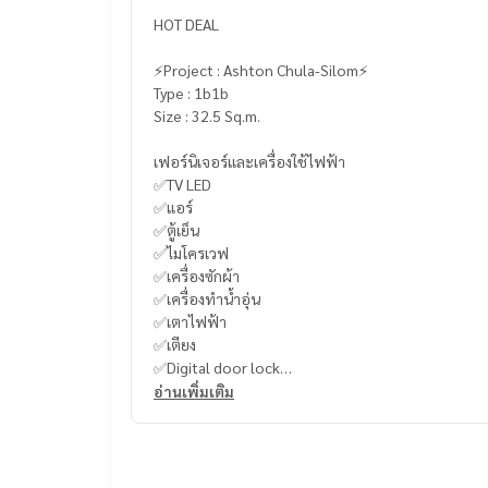
HOT DEAL
⚡️Project : Ashton Chula-Silom⚡️
Type : 1b1b
Size : 32.5 Sq.m.
เฟอร์นิเจอร์และเครื่องใช้ไฟฟ้า
✅TV LED
✅แอร์
✅ตู้เย็น
✅ไมโครเวฟ
✅เครื่องซักผ้า
✅เครื่องทำน้ำอุ่น
✅เตาไฟฟ้า
✅เตียง
✅Digital door lock
อ่านเพิ่มเติม
-
----------------------------------------
You can inbox or dm to ask more information, It’s