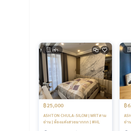
Tel :
093-943-4388
What App
+6693-943-4388
LINE ID : @BPP2019
-
#Ja
เช่า
฿25,000
฿6
ASHTON CHULA-SILOM | MRTสาม
ASH
ย่าน | ห้องแต่งสวยมากกก | #HL
ย่าน