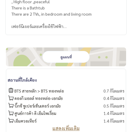
, High floor ,peaceful
There is a Bathtub
There are 2 TVs, in bedroom and living room
เฟอร์นิเจอร์และเครื่องใช้ไฟฟ้า
✅TV LED
✅แอร์
✅ตู้เย็น
✅ไมโครเวฟ
✅เครื่องซักผ้า
ดูแผนที่
✅เครื่องทำน้ำอุ่น
✅เตาไฟฟ้า
✅เตียง
สถานที่ใกล้เคียง
✅Digital door lock
BTS สายหลัก > BTS ทองหล่อ
0.7 กิโลเมตร
🔥Who is a real Thonglor people? If you live in Thonglor bu
ดองกิ มอลล์ ทองหล่อ-เอกมัย
0.4 กิโลเมตร
t you like peaceful condo ,must be HQ Thonglor!!🔥 Just o
บิ๊กซี ซูเปอร์เซ็นเตอร์ เอกมัย
0.5 กิโลเมตร
nly 197Unit🔥
ศูนย์การค้า ดิ เอ็มโพเรี่ยม
1.4 กิโลเมตร
🔥ใครเป็นชาวทองหล่อตัวจริง ใช้ชีวิตในทองหล่อ แต่ก็ชอบคอนโ
เอ็มควอเทียร์
1.4 กิโลเมตร
ดสงบๆ ต้อง HQ Thonglor!!🔥
แสดงเพิ่มเติม
มีแค่ 197 ยูนิตเท่านั้น