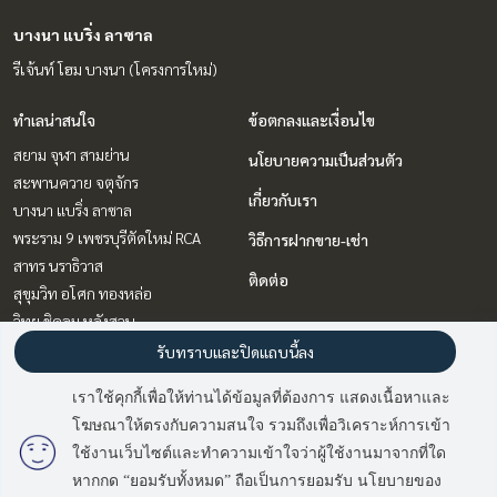
บางนา แบริ่ง ลาซาล
รีเจ้นท์ โฮม บางนา (โครงการใหม่)
ทำเลน่าสนใจ
ข้อตกลงและเงื่อนไข
สยาม จุฬา สามย่าน
นโยบายความเป็นส่วนตัว
สะพานควาย จตุจักร
เกี่ยวกับเรา
บางนา แบริ่ง ลาซาล
พระราม 9 เพชรบุรีตัดใหม่ RCA
วิธีการฝากขาย-เช่า
สาทร นราธิวาส
ติดต่อ
สุขุมวิท อโศก ทองหล่อ
วิทยุ ชิดลม หลังสวน
รับทราบและปิดแถบนี้ลง
Power by
Livinginsider.com
เราใช้คุกกี้เพื่อให้ท่านได้ข้อมูลที่ต้องการ แสดงเนื้อหาและ
โฆษณาให้ตรงกับความสนใจ รวมถึงเพื่อวิเคราะห์การเข้า
ใช้งานเว็บไซต์และทำความเข้าใจว่าผู้ใช้งานมาจากที่ใด
มี
2
คนกำลังดูประกาศนี้
หากกด “ยอมรับทั้งหมด” ถือเป็นการยอมรับ นโยบายของ
ติดต่อสอบถาม