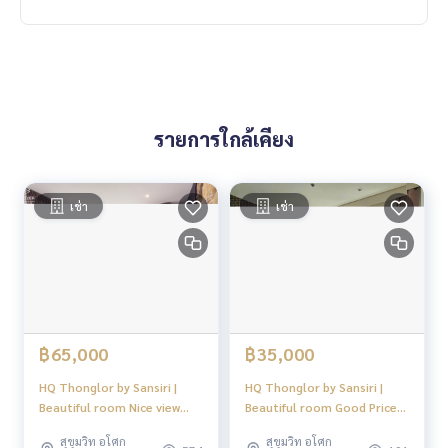
วัยรุ่นทองหล่อต้องกริ๊ด❤️
Thonglor people will squealed with joy.❤️
จุดเด่นของโครงการจะเห็นเส้นรูปตัว V เฉียง ๆ อยู่ด้านข้างตึกซึ่งเป็
นดีไซน์เฉพาะของแสนสิริ ส่วนภายในออกแบบภายใต้คอนเซปต์ J
รายการใกล้เคียง
ewel of Thonglor หมายถึงอัญมณีที่ทรงคุณค่าในย่านธุรกิจอย่าง
ทองหล่อและเอกมัย
สำหรับห้องพักมีทั้งหมด 197 ยูนิต
เช่า
เช่า
บรรยากาศโดยรอบโครงการ HQ Thonglor ถูกจัดให้มีมุมสีเขียวอยู่
ล้อมรอบ ทั้งต้นไม้ใหญ่และพื้นหญ้า อีกทั้งตัวอาคารยังเป็นกระจก
ใส ทำให้ดูร่มรื่นจนลืมไปเลยว่าเป็นคอนโดอยู่ใจกลางเมือง
คอนโด High Rise 36 ชั้น 1 อาคาร 197 ยูนิต
ยูนิตต่อชั้นสูงสุด 8 ยูนิต
฿65,000
฿35,000
ที่จอดรถประมาณ 150 คันคิดเป็น 76% รวมจอดซ้อนคัน คิดเป็น 8
1%
HQ Thonglor by Sansiri |
HQ Thonglor by Sansiri |
Beautiful room Nice view
Beautiful room Good Price
Facility / ส่วนกลาง
High Floor 🚝ใกล้ BTS
🚝ใกล้ BTS Thonglor #HQ
สระว่ายน้ำ Swimming pool
สุขุมวิท อโศก
สุขุมวิท อโศก
Thonglor | HL
Thonglor by Sansiri