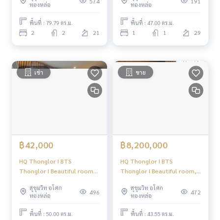
574
191
ทองหล่อ
ทองหล่อ
ระบบรักษาความปลอดภัย 24 ชั่วโมง / คีย์การ์ด / CCTV
พื้นที่จัดบาร์บีคิว
พื้นที่ : 79.79 ตร.ม.
พื้นที่ : 47.00 ตร.ม.
ฟิตเนส Gym
2
2
21
1
1
29
สวนหย่อม
ลิฟต์โดยสาร 3 ตัว
ที่จอดรถ 160 คัน
Shuttle Service to BTS
เช่า
ขาย
Location
-BTS Thonglor 750m
-Thonglor 6
-HQ Thonglor ,High Rise จากแสนสิริ ตั้งอยู่ติดถนนทองหล่อระห
ว่างซอย 4 และ 6 รายล้อมไปด้วยร้านอาหารหลากหลายสไตล์ มีทั้ง
คาเฟ่ บาร์ ร้านนั่งดื่ม รวมอยู่ใน Community Mall ชั้นนำ ที่ห่างออ
฿42,000
฿8,200,000
กไปไม่ถึง 2 กม.
-ใกล้รถไฟฟ้า BTS ทองหล่อ 750 เมตร และ ถนนสุขุมวิท ใกล้ Mark
HQ Thonglor I BTS
HQ Thonglor I BTS
et Place, J Avenue ทองหล่อ, The Commons, Ekkamai Interna
Thonglor I Beautiful room
Thonglor I Beautiful room,
tional School และ รพ.สมิติเวช สุขุมวิท
Good Deal Big 1 bedroom
Good Deal, High Floor
สุขุมวิท อโศก
สุขุมวิท อโศก
Bathtub lover I #O
Bathtub Lover I #HL
496
472
ทองหล่อ
ทองหล่อ
----------------------------------------
You can inbox or dm to ask more information, It’s my pleas
พื้นที่ : 50.00 ตร.ม.
พื้นที่ : 43.55 ตร.ม.