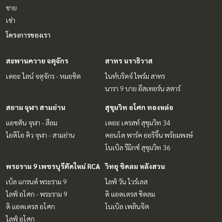
ขาย
เช่า
โครงการของเรา
สะพานควาย จตุจักร
สาทร นราธิวาส
เดอะ ไลน์ จตุจักร - หมอชิต
ไนท์บริดจ์ ไพร์ม สาทร
นารา 9 บาย อีสเทอร์น สตาร์
สยาม จุฬา สามย่าน
สุขุมวิท อโศก ทองหล่อ
แอชตัน จุฬา - สีลม
เดอะ เครสท์ สุขุมวิท 34
ไอดีโอ คิว จุฬา - สามย่าน
คอนโด พาร์ค ออริจิ้น พร้อมพงษ์
โนเบิล รีมิกซ์ สุขุมวิท 36
พระราม 9 เพชรบุรีตัดใหม่ RCA
วิทยุ ชิดลม หลังสวน
เบ็ล แกรนด์ พระราม 9
ไลฟ์ วัน ไวร์เลส
ไลฟ์ อโศก - พระราม 9
ดิ แอดเดรส ชิดลม
ดิ แอดเดรส อโศก
โนเบิล เพลินจิต
ไลฟ์ อโศก