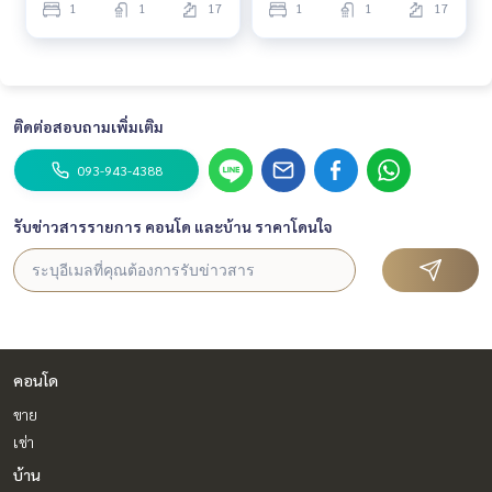
ure to give.
1
1
17
1
1
17
Tel :
093-943-4388
What App
+6693-943-4388
LINE ID : @BPP2019
#condosukhumvit #sukhumvitcondo #phromphongcond
ติดต่อสอบถามเพิ่มเติม
o #phromphonghouse #2bedroomsphromphong #duplex
condo #duplex #2bedroomphromphong #bigcondo #bigs
093-943-4388
pacecondo #btsphromphong #luxurycondo #emsphere #
emquatier #emporium #condonearphromphong #condon
รับข่าวสารรายการ คอนโด และบ้าน ราคาโดนใจ
earbts #condo #100sqmcondo #duplex #highfloorroom
#highfloorcondo #niceviewcondo
#Boorin
คอนโด
ขาย
เช่า
บ้าน