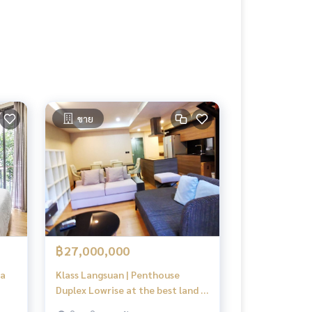
ขาย
฿27,000,000
ta
Klass Langsuan | Penthouse
Duplex Lowrise at the best land in
Bangkok !! #HL