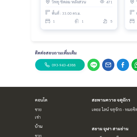
วิทยุ ชิดลม หลังสวน
471
พื้นที่ : 33.00 ตร.ม.
1
1
5
ติดต่อสอบถามเพิ่มเติม
093-943-4388
คอนโด
สะพานควาย จตุจักร
ขาย
เดอะ ไลน์ จตุจักร - หมอชิ
เช่า
บ้าน
สยาม จุฬา สามย่าน
ขาย