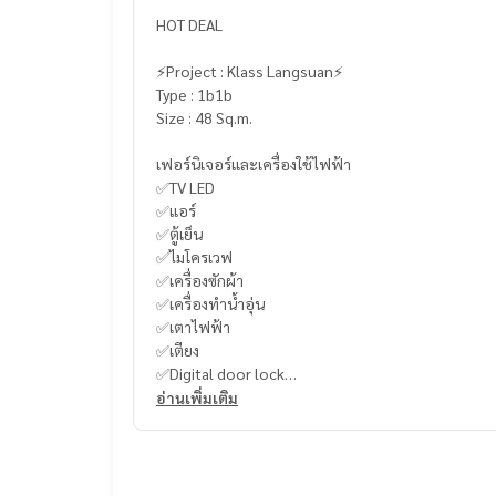
HOT DEAL
⚡️Project : Klass Langsuan⚡️
Type : 1b1b
Size : 48 Sq.m.
เฟอร์นิเจอร์และเครื่องใช้ไฟฟ้า
✅TV LED
✅แอร์
✅ตู้เย็น
✅ไมโครเวฟ
✅เครื่องซักผ้า
✅เครื่องทำน้ำอุ่น
✅เตาไฟฟ้า
✅เตียง
✅Digital door lock
อ่านเพิ่มเติม
-
----------------------------------------
You can inbox or dm to ask more information, It’s