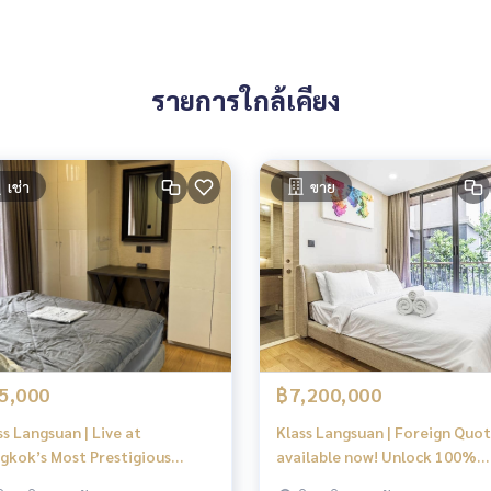
รายการใกล้เคียง
เช่า
ขาย
5,000
฿7,200,000
ss Langsuan | Live at
Klass Langsuan | Foreign Quo
gkok’s Most Prestigious
available now! Unlock 100%
ress #HL
ownership.#HL