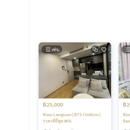
Tel :
093-943-4388
What App
+6693-943-4388
LINE ID : @BPP2019
-
#Kong
เช่า
฿23,000
฿2
Klass Langsuan | BTS Chidlom |
Kla
ราคาดีที่สุด #HL
Ban
Add