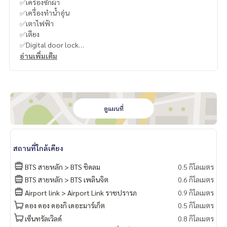
✅เครื่องซักผ้า
✅เครื่องทำน้ำอุ่น
✅เตาไฟฟ้า
✅เตียง
✅Digital door lock
อ่านเพิ่มเติม
-
----------------------------------------
You can inbox or dm to ask more information, It’s my pleas
ure to give.
ดูแผนที่
Tel :
093-943-4388
What App
+6693-943-4388
LINE ID : @BPP2019
สถานที่ใกล้เคียง
-
BTS สายหลัก > BTS ชิดลม
0.5 กิโลเมตร
BTS สายหลัก > BTS เพลินจิต
0.6 กิโลเมตร
#Kong
Airport link > Airport Link ราชปรารภ
0.9 กิโลเมตร
ดอง ดอง ดองกิ เดอะมาร์เก็ต
0.5 กิโลเมตร
เซ็นทรัลเวิลด์
0.8 กิโลเมตร