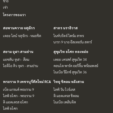
ขาย
เช่า
โครงการของเรา
สะพานควาย จตุจักร
สาทร นราธิวาส
เดอะ ไลน์ จตุจักร - หมอชิต
ไนท์บริดจ์ ไพร์ม สาทร
นารา 9 บาย อีสเทอร์น สตาร์
สยาม จุฬา สามย่าน
สุขุมวิท อโศก ทองหล่อ
แอชตัน จุฬา - สีลม
เดอะ เครสท์ สุขุมวิท 34
ไอดีโอ คิว จุฬา - สามย่าน
คอนโด พาร์ค ออริจิ้น พร้อมพงษ์
โนเบิล รีมิกซ์ สุขุมวิท 36
พระราม 9 เพชรบุรีตัดใหม่ RCA
วิทยุ ชิดลม หลังสวน
เบ็ล แกรนด์ พระราม 9
ไลฟ์ วัน ไวร์เลส
ไลฟ์ อโศก - พระราม 9
ดิ แอดเดรส ชิดลม
ดิ แอดเดรส อโศก
โนเบิล เพลินจิต
ไลฟ์ อโศก