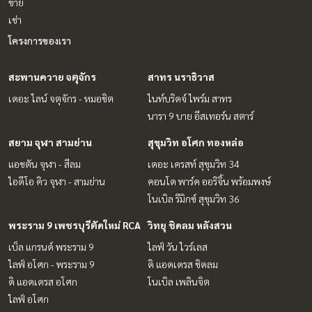
ขาย
เช่า
โครงการของเรา
สะพานควาย จตุจักร
สาทร นราธิวาส
เดอะ ไลน์ จตุจักร - หมอชิต
ไนท์บริดจ์ ไพร์ม สาทร
นารา 9 บาย อีสเทอร์น สตาร์
สยาม จุฬา สามย่าน
สุขุมวิท อโศก ทองหล่อ
แอชตัน จุฬา - สีลม
เดอะ เครสท์ สุขุมวิท 34
ไอดีโอ คิว จุฬา - สามย่าน
คอนโด พาร์ค ออริจิ้น พร้อมพงษ์
โนเบิล รีมิกซ์ สุขุมวิท 36
พระราม 9 เพชรบุรีตัดใหม่ RCA
วิทยุ ชิดลม หลังสวน
เบ็ล แกรนด์ พระราม 9
ไลฟ์ วัน ไวร์เลส
ไลฟ์ อโศก - พระราม 9
ดิ แอดเดรส ชิดลม
ดิ แอดเดรส อโศก
โนเบิล เพลินจิต
ไลฟ์ อโศก