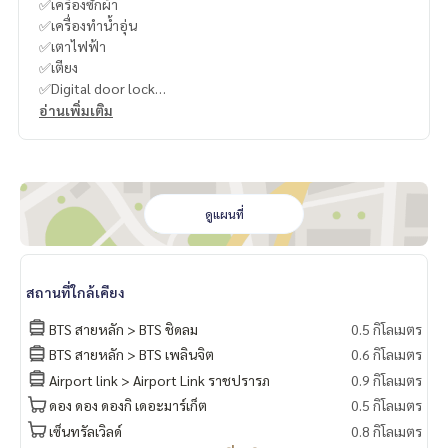
✅เครื่องซักผ้า
✅เครื่องทำน้ำอุ่น
✅เตาไฟฟ้า
✅เตียง
✅Digital door lock
อ่านเพิ่มเติม
-
----------------------------------------
You can inbox or dm to ask more information, It’s my pleas
ure to give.
ดูแผนที่
Tel :
093-943-4388
What App
+6693-943-4388
LINE ID : @BPP2019
สถานที่ใกล้เคียง
-
BTS สายหลัก > BTS ชิดลม
0.5 กิโลเมตร
BTS สายหลัก > BTS เพลินจิต
0.6 กิโลเมตร
#Kong
Airport link > Airport Link ราชปรารภ
0.9 กิโลเมตร
ดอง ดอง ดองกิ เดอะมาร์เก็ต
0.5 กิโลเมตร
เซ็นทรัลเวิลด์
0.8 กิโลเมตร