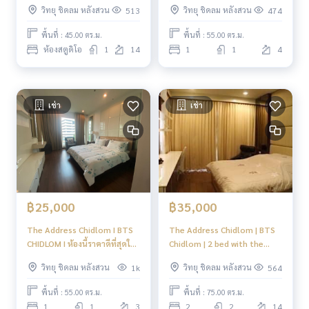
วิทยุ ชิดลม หลังสวน
วิทยุ ชิดลม หลังสวน
513
474
ง่าย #HL
พื้นที่ : 45.00 ตร.ม.
พื้นที่ : 55.00 ตร.ม.
ห้องสตูดิโอ
1
14
1
1
4
เช่า
เช่า
฿25,000
฿35,000
The Address Chidlom I BTS
The Address Chidlom | BTS
CHIDLOM I ห้องนี้ราคาดีที่สุดใน
Chidlom | 2 bed with the
ตลาด The Best in the Market
best price, high floor, nice
วิทยุ ชิดลม หลังสวน
วิทยุ ชิดลม หลังสวน
1k
564
Right Now! #HL
decoration #HL
พื้นที่ : 55.00 ตร.ม.
พื้นที่ : 75.00 ตร.ม.
1
1
3
2
2
14