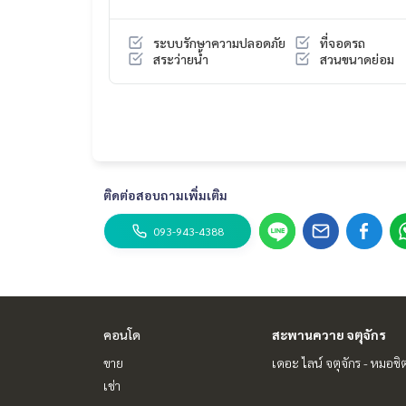
✨ เหมาะสำหรับ
✔️ คนทำงาน
ระบบรักษาความปลอดภัย
ที่จอดรถ
✔️ นักศึกษา
สระว่ายน้ำ
สวนขนาดย่อม
✔️ ซื้ออยู่เอง
✔️ ซื้อปล่อยเช่า ลงทุนคุ้ม
📩 สนใจนัดชมห้อง
☎️
093-943-4388
Line : @bpp2019
ติดต่อสอบถามเพิ่มเติม
#CityVilla #ซิตี้วิลล่า #ลาดพร้าว101 #BTSลาดพร้
นโดมือสอง #ซื้อคอนโด #BangkokPrimeProperty #
093-943-4388
คอนโด
สะพานควาย จตุจักร
ขาย
เดอะ ไลน์ จตุจักร - หมอชิ
เช่า