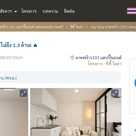
สังหาฯ
โครงการ
บทความ
ติดต่อ
้าว 101 แฮปปี้แลนด์ เดอะมอลล์บางกะปิ
ซิตี้ วิลล่า
City Villa ลาดพร้าว 101 | คอนโ
ม่ถึง 1.3 ล้าน! 🔥
่อ 08/07/2569
ลาดพร้าว101 แฮปปี้แลนด์
โครงการ : ซิตี้ วิลล่า
บ./ตร.ม.)