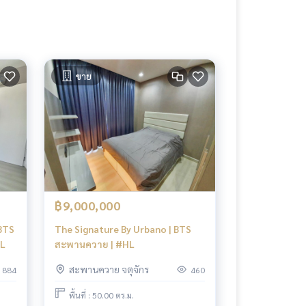
ขาย
฿9,000,000
BTS
The Signature By Urbano | BTS
HL
สะพานควาย | #HL
สะพานควาย จตุจักร
884
460
พื้นที่ : 50.00 ตร.ม.