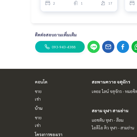
2
1
17
ติดต่อสอบถามเพิ่มเติม
093-943-4388
คอนโด
สะพานควาย จตุจักร
ขาย
เดอะ ไลน์ จตุจักร - หมอชิ
เช่า
บ้าน
สยาม จุฬา สามย่าน
ขาย
แอชตัน จุฬา - สีลม
เช่า
ไอดีโอ คิว จุฬา - สามย่าน
โครงการของเรา