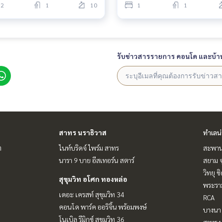
2
1
10
1
1
รับข่าวสารรายการ คอนโด และบ้า
สาทร นราธิวาส
ทำเลน
ต
ไนท์บริดจ์ ไพร์ม สาทร
สะพาน
นารา 9 บาย อีสเทอร์น สตาร์
สยาม จ
วิทยุ 
สุขุมวิท อโศก ทองหล่อ
พระราม
เดอะ เครสท์ สุขุมวิท 34
RCA
คอนโด พาร์ค ออริจิ้น พร้อมพงษ์
บางนา 
โนเบิล รีมิกซ์ สุขุมวิท 36
สาทร น