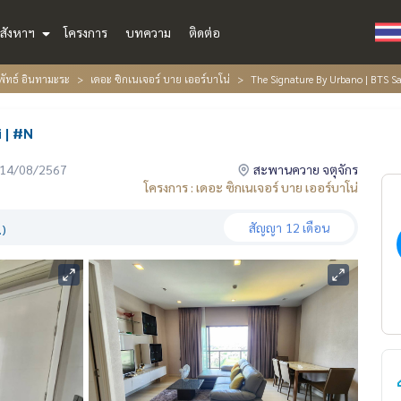
สังหาฯ
โครงการ
บทความ
ติดต่อ
พัทธ์ อินทามะระ
เดอะ ซิกเนเจอร์ บาย เออร์บาโน่
The Signature By Urbano | BTS S
 | #N
่อ 14/08/2567
สะพานควาย จตุจักร
โครงการ : เดอะ ซิกเนเจอร์ บาย เออร์บาโน่
สัญญา
12 เดือน
.)