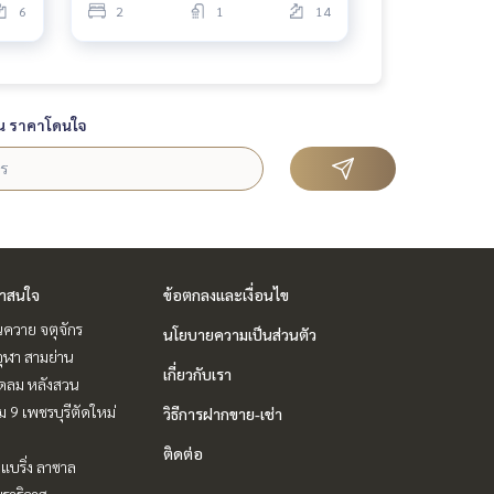
6
2
1
14
น ราคาโดนใจ
่าสนใจ
ข้อตกลงและเงื่อนไข
ควาย จตุจักร
นโยบายความเป็นส่วนตัว
ุฬา สามย่าน
เกี่ยวกับเรา
ชิดลม หลังสวน
 9 เพชรบุรีตัดใหม่
วิธีการฝากขาย-เช่า
ติดต่อ
แบริ่ง ลาซาล
ราธิวาส