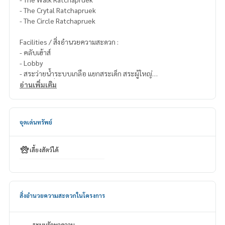
- The Crytal Ratchapruek
- The Circle Ratchapruek
Facilities / สิ่งอำนวยความสะดวก :
- คลับเฮ้าส์
- Lobby
- สระว่ายน้ำระบบเกลือ แยกสระเด็ก สระผู้ใหญ่
- สระจากุซซี่
อ่านเพิ่มเติม
- Sauna Room
- Kid’s Room
- Co – Working Space
จุดเด่นทรัพย์
- Theatre Room
- ฟิตเนส
- สวนสาธารณะขนาดใหญ่
เลี้ยงสัตว์ได้
- พื้นที่สีเขียว
- กล้องวงจรปิด CCTV
- ระบบรักษาความปลอดภัยตลอด 24 ชม.
สิ่งอำนวยความสะดวกในโครงการ
ระบบรักษาความ