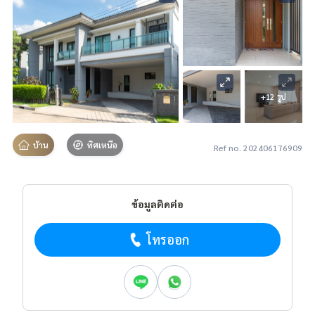
+12 รูป
บ้าน
ทิศเหนือ
Ref no. 202406176909
ข้อมูลติดต่อ
โทรออก