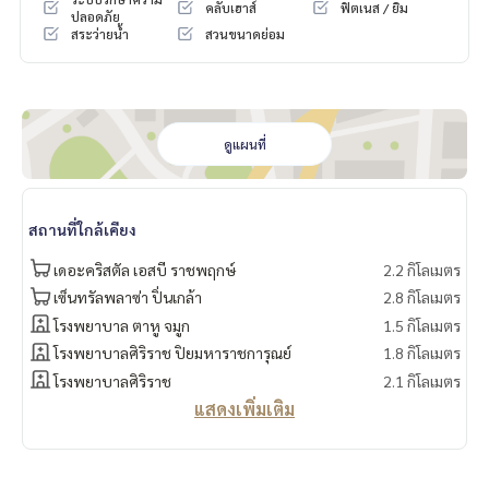
คลับเฮาส์
ฟิตเนส / ยิม
ปลอดภัย
สระว่ายน้ำ
สวนขนาดย่อม
ดูแผนที่
สถานที่ใกล้เคียง
เดอะคริสตัล เอสบี ราชพฤกษ์
2.2 กิโลเมตร
เซ็นทรัลพลาซ่า ปิ่นเกล้า
2.8 กิโลเมตร
โรงพยาบาล ตาหู จมูก
1.5 กิโลเมตร
โรงพยาบาลศิริราช ปิยมหาราชการุณย์
1.8 กิโลเมตร
โรงพยาบาลศิริราช
2.1 กิโลเมตร
แสดงเพิ่มเติม