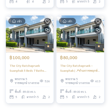
4
4
2
5
มากกว่า 5
2
เช่า
เช่า
฿100,000
฿80,000
The City Ratchapruek
The City Ratchapruek –
Suanphak 5 Beds 7 Baths
Suanphak | 📍ทำเลราชพฤกษ์
1Maid 3 Cars park 375 sq.m.
เข้า CBD และจตุจักร เพียง
พระราม 5
พระราม 5
89 sq.w. 15 M. to CBD | HL
ประมาณ 15 นาที
526
613
ราชพฤกษ์ บางกรวย
ราชพฤกษ์ บางกรวย
พื้นที่ : 89.00 ตร.ว.
พื้นที่ : 89.00 ตร.ว.
5
มากกว่า 5
2
5
มากกว่า 5
2