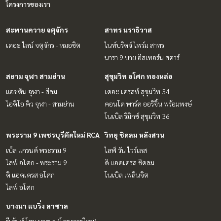
โครงการของเรา
สะพานควาย จตุจักร
สาทร นราธิวาส
เดอะ ไลน์ จตุจักร - หมอชิต
ไนท์บริดจ์ ไพร์ม สาทร
นารา 9 บาย อีสเทอร์น สตาร์
สยาม จุฬา สามย่าน
สุขุมวิท อโศก ทองหล่อ
แอชตัน จุฬา - สีลม
เดอะ เครสท์ สุขุมวิท 34
ไอดีโอ คิว จุฬา - สามย่าน
คอนโด พาร์ค ออริจิ้น พร้อมพงษ์
โนเบิล รีมิกซ์ สุขุมวิท 36
พระราม 9 เพชรบุรีตัดใหม่ RCA
วิทยุ ชิดลม หลังสวน
เบ็ล แกรนด์ พระราม 9
ไลฟ์ วัน ไวร์เลส
ไลฟ์ อโศก - พระราม 9
ดิ แอดเดรส ชิดลม
ดิ แอดเดรส อโศก
โนเบิล เพลินจิต
ไลฟ์ อโศก
บางนา แบริ่ง ลาซาล