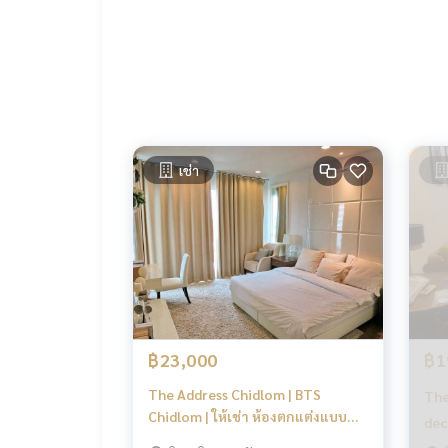
LINE ID : @BPP2019
#emdistrict #emsphere #emquartier #emporium #internationalschool #Samitivej #condo2bed #phrompho
ng #roomforrent #Sukhumvit #primearea #cbd 
#Kong
เช่า
฿23,000
฿1
The Address Chidlom | BTS
The
Chidlom | ให้เช่า ห้องตกแต่งแบบ
dec
ห้องตัวอย่าง ราคาเช่าถูกมาก #HL
HL 