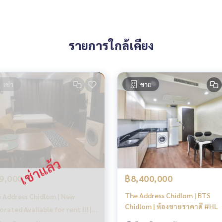
#hospital #bts #btsphromphong #asoke #thonglor #family
รายการใกล้เคียง
เช่า
ขาย
9,000
฿8,400,000
The Address Chidlom | BTS
 Address Chidlom | New
Chidlom | ห้องขายราคาดี #HL
orated Available for rent !!! |
Focus