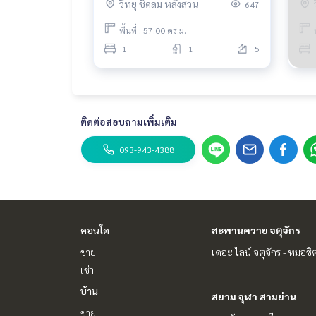
วิทยุ ชิดลม หลังสวน
647
พื้นที่ : 57.00 ตร.ม.
1
1
5
ติดต่อสอบถามเพิ่มเติม
093-943-4388
คอนโด
สะพานควาย จตุจักร
ขาย
เดอะ ไลน์ จตุจักร - หมอชิ
เช่า
บ้าน
สยาม จุฬา สามย่าน
ขาย