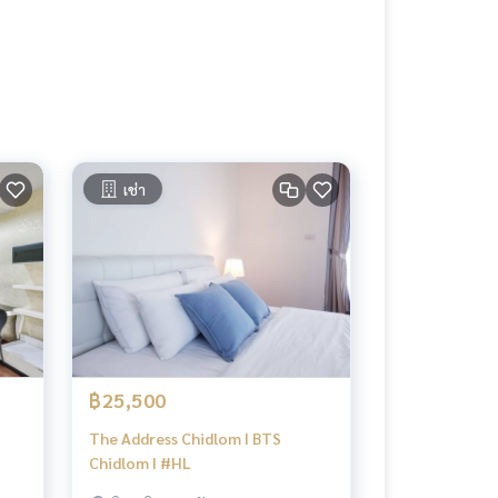
เช่า
฿25,500
The Address Chidlom I BTS
Chidlom I #HL