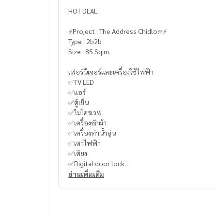
HOT DEAL
⚡️Project : The Address Chidlom⚡️
Type : 2b2b
Size : 85 Sq.m.
เฟอร์นิเจอร์และเครื่องใช้ไฟฟ้า
✅TV LED
✅แอร์
✅ตู้เย็น
✅ไมโครเวฟ
✅เครื่องซักผ้า
✅เครื่องทำน้ำอุ่น
✅เตาไฟฟ้า
✅เตียง
✅Digital door lock
อ่านเพิ่มเติม
----------------------------------------
You can inbox or dm to ask more information, It’s
Tel :
093-943-4388
What App
+6693-943-4388