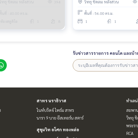
วิทยุ ชิดลม หลังสวน
วิทยุ ชิดลม หลังสวน
394
พื้นที่ : 40.00 ตร.ม.
พื้นที่ : 56.00 ตร.ม.
ห้องสตูดิโอ
1
8
1
1
รับข่าวสารรายการ คอนโด และบ้า
สาทร นราธิวาส
ทำเลน
ต
ไนท์บริดจ์ ไพร์ม สาทร
สะพาน
นารา 9 บาย อีสเทอร์น สตาร์
วิทยุ 
พระราม
สุขุมวิท อโศก ทองหล่อ
RCA