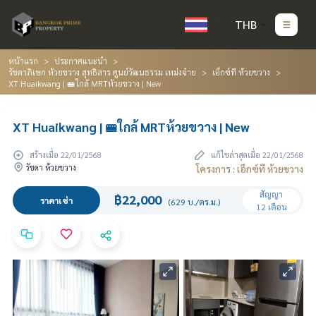
THB
หน้าแรก
ประกาศแนะนำ
รัชดาภิเษก ห้วยขวาง สุทธิสาร ศูนย์วัฒนธรรม เหม่งจ๋าย
เอ็กซ์ที ห้วยขวาง
XT Huaikwang | 🚝ใกล้ MRTห้วยขวาง | New
XT Huaikwang | 🚝ใกล้ MRTห้วยขวาง | New
สร้างเมื่อ 22/01/2568
แก้ไขล่าสุดเมื่อ 22/01/2568
รัชดา ห้วยขวาง
โครงการ : เอ็กซ์ที ห้วยขวาง
สัญญา
฿22,000
ราคาเช่า
(629 บ./ตร.ม.)
12 เดือน