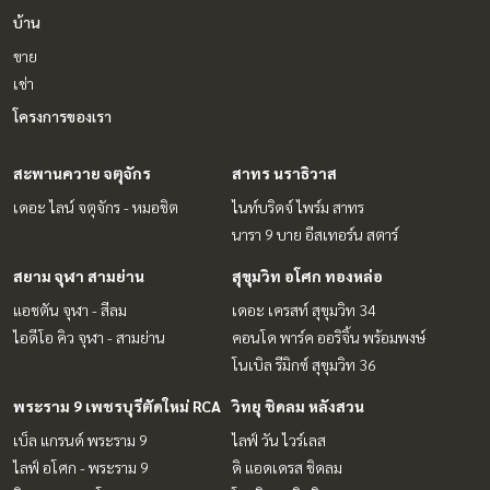
บ้าน
ขาย
เช่า
โครงการของเรา
สะพานควาย จตุจักร
สาทร นราธิวาส
เดอะ ไลน์ จตุจักร - หมอชิต
ไนท์บริดจ์ ไพร์ม สาทร
นารา 9 บาย อีสเทอร์น สตาร์
สยาม จุฬา สามย่าน
สุขุมวิท อโศก ทองหล่อ
แอชตัน จุฬา - สีลม
เดอะ เครสท์ สุขุมวิท 34
ไอดีโอ คิว จุฬา - สามย่าน
คอนโด พาร์ค ออริจิ้น พร้อมพงษ์
โนเบิล รีมิกซ์ สุขุมวิท 36
พระราม 9 เพชรบุรีตัดใหม่ RCA
วิทยุ ชิดลม หลังสวน
เบ็ล แกรนด์ พระราม 9
ไลฟ์ วัน ไวร์เลส
ไลฟ์ อโศก - พระราม 9
ดิ แอดเดรส ชิดลม