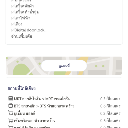
✅เครื่องซักผ้า
✅เครื่องทำน้ำอุ่น
✅เตาไฟฟ้า
✅เตียง
✅Digital door lock
อ่านเพิ่มเติม
----------------------------------------
You can inbox or dm to ask more information, It’s my pleas
ure to give.
Tel :
093-943-4388
What App
+6693-943-4388
ดูแผนที่
LINE ID : @BPP2019
#Tee
สถานที่ใกล้เคียง
MRT สายสีน้ำเงิน > MRT พหลโยธิน
0.3 กิโลเมตร
BTS สายหลัก > BTS ห้าแยกลาดพร้าว
0.6 กิโลเมตร
ยูเนี่ยน มอลล์
0.3 กิโลเมตร
เซ็นทรัลพลาซ่า ลาดพร้าว
0.6 กิโลเมตร
เทสโก้ โลตัส ลาดพร้าว
0.9 กิโลเมตร