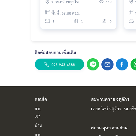
ราชเทวี พญาไท
449
พื้นที่ : 67.88 ตร.ม.
1
1
6
ติดต่อสอบถามเพิ่มเติม
093-943-4388
คอนโด
สะพานควาย จตุจักร
ขาย
เดอะ ไลน์ จตุจักร - หมอชิ
เช่า
บ้าน
สยาม จุฬา สามย่าน
ขาย