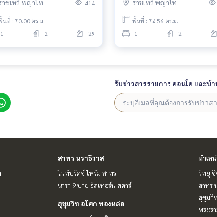
ราชเทวี พญาไท
ราชเทวี พญาไท
414
พื้นที่ : 70.00 ตร.ม.
พื้นที่ : 74.56 ตร.ม.
1
2
29
1
2
รับข่าวสารรายการ คอนโด และบ้า
สาทร นราธิวาส
ทำเลน
ต
ไนท์บริดจ์ ไพร์ม สาทร
วิทยุ 
นารา 9 บาย อีสเทอร์น สตาร์
สาทร น
สุขุมว
สุขุมวิท อโศก ทองหล่อ
พระราม