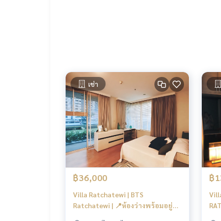
----------------------------------------
You can inbox or dm to ask more information, It’s
Tel :
093-943-4388
What App
+6693-943-4388
LINE ID : @BPP2019
#VillaRatchathewi #IDEOQRatchathewi #IDEOQSi
มย่าน #ถนนเพชรบุรี #หาเช่าคอนโด #เช่าห้อง #หาห
เช่า
#BTSราชเทวี #พันธุ์ทิพย์พลาซ่า #แพลตตินั่ม #Air
ระตูน้ำ #ตึกใบหยก #สไมล์สแควร์ #SiamKempinski
ร์ #SiamCenter #SiamDiscovery #SiamSquare #C
aza #อัมรินทร์พลาซ่า #เซ็นทรัลชิดลม #CentralEmb
#Kero
฿36,000
฿1
Villa Ratchatewi | BTS
Vil
Ratchatewi | 📍ห้องว่างพร้อมอยู่
RAT
ทำเลคุณภาพ |#HL
ราค