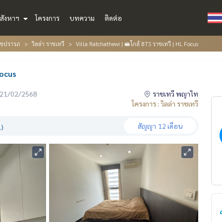
สังหาฯ
โครงการ
บทความ
ติดต่อ
ราชปรารภ
วิลล่า ราชเทวี
Villa Ratchathewi | 🚝ใกล้ BTS ราชเทวี | HL Focus
Focus
่อ 21/02/2568
ราชเทวี พญาไท
โครงการ : วิลล่า ราชเทวี
สัญญา
12 เดือน
.)