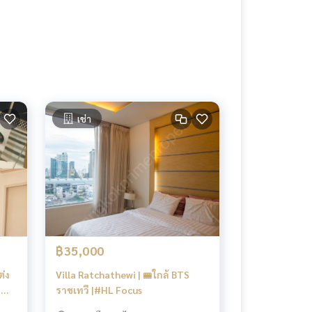
เช่า
฿35,000
ต่ง
Villa Ratchathewi | 🚝ใกล้ BTS

ราชเทวี |#HL Focus