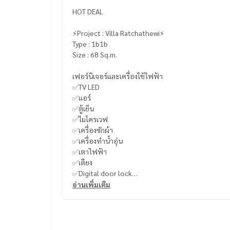
HOT DEAL
⚡️Project : Villa Ratchathewi⚡️
Type : 1b1b
Size : 68 Sq.m.
เฟอร์นิเจอร์และเครื่องใช้ไฟฟ้า
✅TV LED
✅แอร์
✅ตู้เย็น
✅ไมโครเวฟ
✅เครื่องซักผ้า
✅เครื่องทำน้ำอุ่น
✅เตาไฟฟ้า
✅เตียง
✅Digital door lock
อ่านเพิ่มเติม
Lobby,สระว่ายน้ำ,สระว่ายน้ำเด็ก,ฟิตเนส,ห้องอเน
ญิง,ซาวน่า+สตรีม,สวนพักผ่อนชั้น 1,สวนพักผ่อนชั้น 
4 ชม.