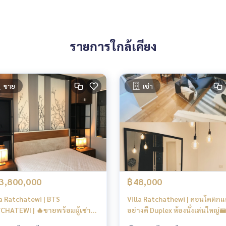
 my pleasure to give.
รายการใกล้เคียง
amRatchathewi #TheLineRatchathewi #ราชเทวี #CU #จุฬาสา
้อง #คอนโดให้เช่า #ขายคอนโด #ขายห้อง
ขาย
เช่า
portRailLinkพญาไท #BTSพญาไท #ท่าเรือสะพานหัวช้าง #ท่าเรือป
HotelBangkok #SiamParagon #ThePalladium #ประตูน้ำเซ็นเตอ
entralWorld #มาบุญครอง #จุฬาลงกรณ์มหาวิทยาลัย #GaysornPl
assy
3,800,000
฿48,000
la Ratchatewi | BTS
Villa Ratchathewi | คอนโดตกแ
CHATEWI | 🔥ขายพร้อมผู้เช่า
อย่างดี Duplex ห้องนั่งเล่นใหญ่
าดี |#HL
ใกล้ BTS ราชเทวี #HL Focus