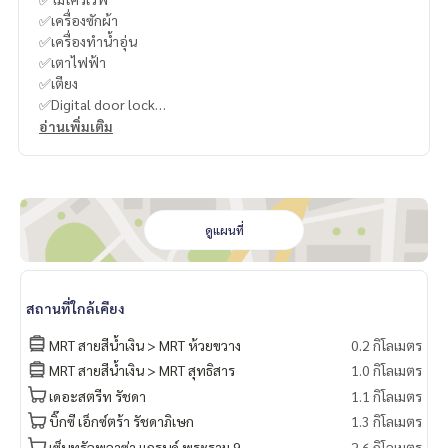
✅เครื่องซักผ้า
✅เครื่องทำน้ำอุ่น
✅เตาไฟฟ้า
✅เตียง
✅Digital door lock
อ่านเพิ่มเติม
-
----------------------------------------
You can inbox or dm to ask more information, It’s my pleas
ure to give.
ดูแผนที่
Tel :
093-943-4388
What App
+6693-943-4388
LINE ID : @BPP2019
สถานที่ใกล้เคียง
-
MRT สายสีน้ำเงิน > MRT ห้วยขวาง
0.2 กิโลเมตร
MRT สายสีน้ำเงิน > MRT สุทธิสาร
1.0 กิโลเมตร
#Jame"
เดอะสตรีท รัชดา
1.1 กิโลเมตร
บิ๊กซี เอ็กซ์ตร้า รัชดาภิเษก
1.3 กิโลเมตร
เซ็นทรัลพลาซ่า แกรนด์ พระราม 9
2.6 กิโลเมตร