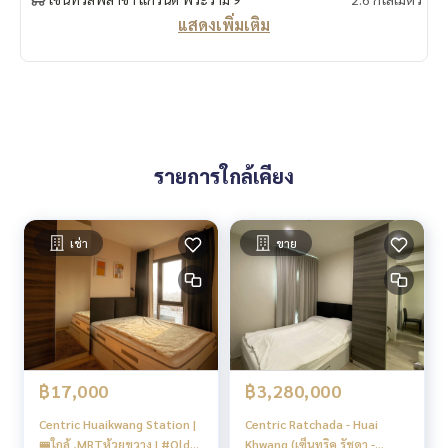
แสดงเพิ่มเติม
รายการใกล้เคียง
เช่า
ขาย
฿17,000
฿3,280,000
Centric Huaikwang Station |
Centric Ratchada - Huai
🚝ใกล้ ,MRTห้วยขวาง | #Old
Khwang (เซ็นทริค รัชดา -