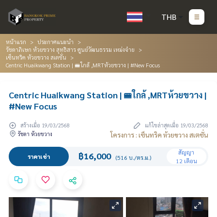
THB
หน้าแรก
ประกาศแนะนำ
รัชดาภิเษก ห้วยขวาง สุทธิสาร ศูนย์วัฒนธรรม เหม่งจ๋าย
เซ็นทริค ห้วยขวาง สเตชั่น
Centric Huaikwang Station | 🚝ใกล้ ,MRTห้วยขวาง | #New Focus
Centric Huaikwang Station | 🚝ใกล้ ,MRTห้วยขวาง |
#New Focus
สร้างเมื่อ 19/03/2568
แก้ไขล่าสุดเมื่อ 19/03/2568
รัชดา ห้วยขวาง
โครงการ : เซ็นทริค ห้วยขวาง สเตชั่น
สัญญา
฿16,000
ราคาเช่า
(516 บ./ตร.ม.)
12 เดือน