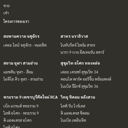
ขาย
เช่า
โครงการของเรา
สะพานควาย จตุจักร
สาทร นราธิวาส
เดอะ ไลน์ จตุจักร - หมอชิต
ไนท์บริดจ์ ไพร์ม สาทร
นารา 9 บาย อีสเทอร์น สตาร์
สยาม จุฬา สามย่าน
สุขุมวิท อโศก ทองหล่อ
แอชตัน จุฬา - สีลม
เดอะ เครสท์ สุขุมวิท 34
ไอดีโอ คิว จุฬา - สามย่าน
คอนโด พาร์ค ออริจิ้น พร้อมพงษ์
โนเบิล รีมิกซ์ สุขุมวิท 36
พระราม 9 เพชรบุรีตัดใหม่ RCA
วิทยุ ชิดลม หลังสวน
เบ็ล แกรนด์ พระราม 9
ไลฟ์ วัน ไวร์เลส
ไลฟ์ อโศก - พระราม 9
ดิ แอดเดรส ชิดลม
ดิ แอดเดรส อโศก
โนเบิล เพลินจิต
ไลฟ์ อโศก