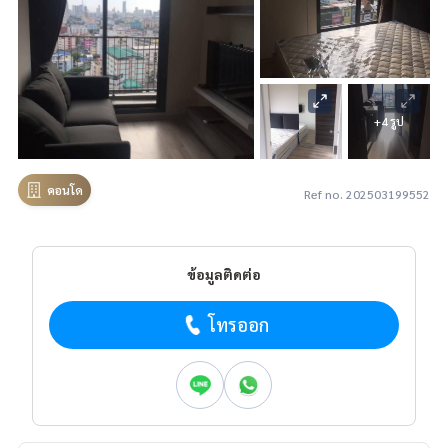
+4 รูป
คอนโด
Ref no. 202503199552
ข้อมูลติดต่อ
โทรออก