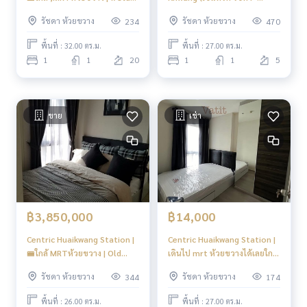
Focus
ห้วยขวาง) | MRT Huaikwang
รัชดา ห้วยขวาง
รัชดา ห้วยขวาง
234
470
150 เมตร| ราคาดี ห้องสภาพดี
ขายพร้อมเฟอร์ ทำเลใกล้
พื้นที่ : 32.00 ตร.ม.
พื้นที่ : 27.00 ตร.ม.
รถไฟฟ้า เดินทางสะดวกกก #HL
1
1
20
1
1
5
ขาย
เช่า
฿3,850,000
฿14,000
Centric Huaikwang Station |
Centric Huaikwang Station |
🚝ใกล้ MRTห้วยขวาง | Old
เดินไป mrt ห้วยขวางได้เลยใกล้
Focus
มาก #New
รัชดา ห้วยขวาง
รัชดา ห้วยขวาง
344
174
พื้นที่ : 26.00 ตร.ม.
พื้นที่ : 27.00 ตร.ม.