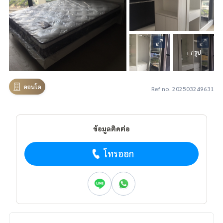
+7 รูป
คอนโด
Ref no. 202503249631
ข้อมูลติดต่อ
โทรออก