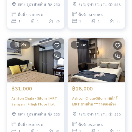
สยาม จุฬา สามย่าน
สยาม จุฬา สามย่าน
250
558
พื้นที่ : 32.00 ตร.ม.
พื้นที่ : 34.50 ตร.ม.
1
1
26
1
1
33
เช่า
เช่า
฿31,000
฿28,000
Ashton Chula - Silom | MRT
Ashton Chula-Silom | 🚝ใกล้
Samyan | ⭐️High Floor Hot
MRT สามย่าน ***วางจองล่วง
Building⭐️ | #HL
หน้า พร้อมเข้าอยู่ ต.ค. 68*** |
สยาม จุฬา สามย่าน
สยาม จุฬา สามย่าน
555
290
#HL Focus
พื้นที่ : 35.00 ตร.ม.
พื้นที่ : 35.28 ตร.ม.
1
1
41
1
1
55