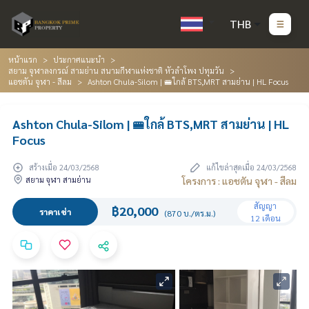
THB
หน้าแรก
ประกาศแนะนำ
สยาม จุฬาลงกรณ์ สามย่าน สนามกีฬาแห่งชาติ หัวลำโพง ปทุมวัน
แอชตัน จุฬา - สีลม
Ashton Chula-Silom | 🚝ใกล้ BTS,MRT สามย่าน | HL Focus
Ashton Chula-Silom | 🚝ใกล้ BTS,MRT สามย่าน | HL
Focus
สร้างเมื่อ 24/03/2568
แก้ไขล่าสุดเมื่อ 24/03/2568
สยาม จุฬา สามย่าน
โครงการ : แอชตัน จุฬา - สีลม
สัญญา
฿20,000
ราคาเช่า
(870 บ./ตร.ม.)
12 เดือน