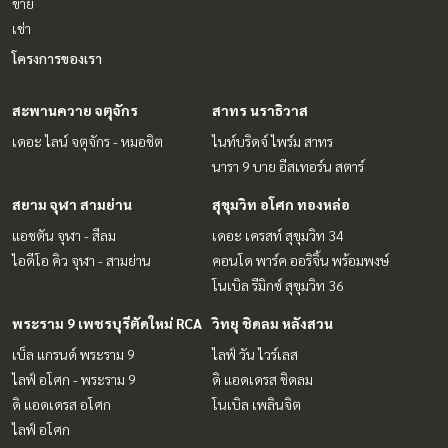
ขาย
เช่า
โครงการของเรา
สะพานควาย จตุจักร
สาทร นราธิวาส
เดอะ ไลน์ จตุจักร - หมอชิต
ไนท์บริดจ์ ไพร์ม สาทร
นารา 9 บาย อีสเทอร์น สตาร์
สยาม จุฬา สามย่าน
สุขุมวิท อโศก ทองหล่อ
แอชตัน จุฬา - สีลม
เดอะ เครสท์ สุขุมวิท 34
ไอดีโอ คิว จุฬา - สามย่าน
คอนโด พาร์ค ออริจิ้น พร้อมพงษ์
โนเบิล รีมิกซ์ สุขุมวิท 36
พระราม 9 เพชรบุรีตัดใหม่ RCA
วิทยุ ชิดลม หลังสวน
เบ็ล แกรนด์ พระราม 9
ไลฟ์ วัน ไวร์เลส
ไลฟ์ อโศก - พระราม 9
ดิ แอดเดรส ชิดลม
ดิ แอดเดรส อโศก
โนเบิล เพลินจิต
ไลฟ์ อโศก