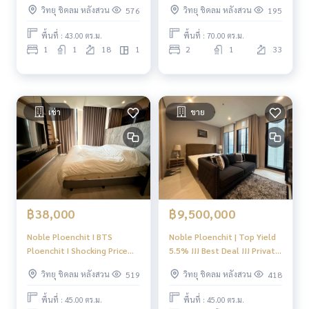
private lift of Luxury
วิทยุ ชิดลม หลังสวน
วิทยุ ชิดลม หลังสวน
576
195
ploenchit #HL Focus
พื้นที่ : 43.00 ตร.ม.
พื้นที่ : 70.00 ตร.ม.
1
1
18
1
2
1
33
เช่า
ขาย
฿38,000
฿9,500,000
Noble Ploenchit I BTS
Noble Ploenchit | Top Yield
Ploenchit I Shocking Price🌈
5.5% !!! Best Deal !!! Private
The Best in Market Right
lift #HL Focus
วิทยุ ชิดลม หลังสวน
วิทยุ ชิดลม หลังสวน
519
418
Now! 🌈🌈 Super High Floor I
#HL
พื้นที่ : 45.00 ตร.ม.
พื้นที่ : 45.00 ตร.ม.