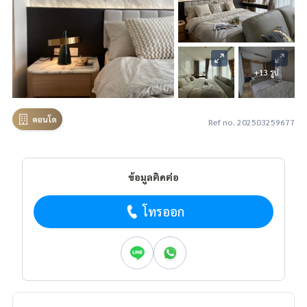
+13 รูป
คอนโด
Ref no. 202503259677
ข้อมูลติดต่อ
โทรออก