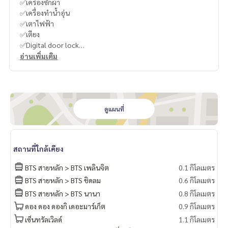
✅เครื่องซักผ้า
✅เครื่องทำน้ำอุ่น
✅เตาไฟฟ้า
✅เตียง
✅Digital door lock
----------------------------------------
อ่านเพิ่มเติม
You can inbox or dm to ask more information, It’s my pleas
ure to give.
Tel :
093-943-4388
What App
+6693-943-4388
LINE ID : @BPP2019
ดูแผนที่
#Kong"
สถานที่ใกล้เคียง
BTS สายหลัก > BTS เพลินจิต
0.1 กิโลเมตร
BTS สายหลัก > BTS ชิดลม
0.6 กิโลเมตร
BTS สายหลัก > BTS นานา
0.8 กิโลเมตร
ดอง ดอง ดองกิ เดอะมาร์เก็ต
0.9 กิโลเมตร
เซ็นทรัลเวิลด์
1.1 กิโลเมตร