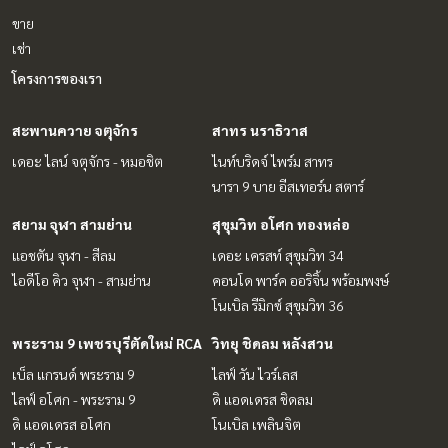
ขาย
เช่า
โครงการของเรา
สะพานควาย จตุจักร
สาทร นราธิวาส
เดอะ ไลน์ จตุจักร - หมอชิต
ไนท์บริดจ์ ไพร์ม สาทร
นารา 9 บาย อีสเทอร์น สตาร์
สยาม จุฬา สามย่าน
สุขุมวิท อโศก ทองหล่อ
แอชตัน จุฬา - สีลม
เดอะ เครสท์ สุขุมวิท 34
ไอดีโอ คิว จุฬา - สามย่าน
คอนโด พาร์ค ออริจิ้น พร้อมพงษ์
โนเบิล รีมิกซ์ สุขุมวิท 36
พระราม 9 เพชรบุรีตัดใหม่ RCA
วิทยุ ชิดลม หลังสวน
เบ็ล แกรนด์ พระราม 9
ไลฟ์ วัน ไวร์เลส
ไลฟ์ อโศก - พระราม 9
ดิ แอดเดรส ชิดลม
ดิ แอดเดรส อโศก
โนเบิล เพลินจิต