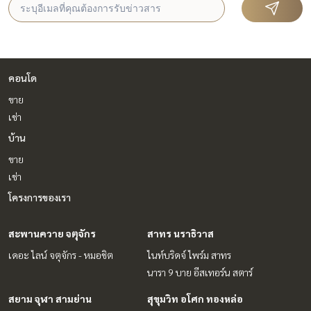
คอนโด
ขาย
เช่า
บ้าน
ขาย
เช่า
โครงการของเรา
สะพานควาย จตุจักร
สาทร นราธิวาส
เดอะ ไลน์ จตุจักร - หมอชิต
ไนท์บริดจ์ ไพร์ม สาทร
นารา 9 บาย อีสเทอร์น สตาร์
สยาม จุฬา สามย่าน
สุขุมวิท อโศก ทองหล่อ