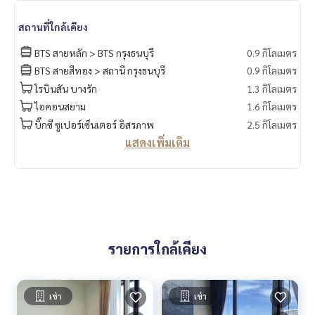
Fully furnished and ready to move at anytime
สถานที่ใกล้เคียง
BTS สายหลัก > BTS กรุงธนบุรี
0.9 กิโลเมตร
เฟอร์นิเจอร์และเครื่องใช้ไฟฟ้า
✅TV LED
BTS สายสีทอง > สถานี กรุงธนบุรี
0.9 กิโลเมตร
✅แอร์
โรบินสัน บางรัก
1.3 กิโลเมตร
✅ตู้เย็น
ไอคอนสยาม
1.6 กิโลเมตร
✅ไมโครเวฟ
บิ๊กซี ซูเปอร์เซ็นเตอร์ อิสรภาพ
2.5 กิโลเมตร
✅เครื่องซักผ้า
แสดงเพิ่มเติม
✅เครื่องทำน้ำอุ่น
✅เตาไฟฟ้า
✅เตียง
✅Digital door lock
สระว่ายน้ำ, Sky lounge, Gym, สนามบาส, Play room
----------------------------------------
รายการใกล้เคียง
You can inbox or dm to ask more information, It’s my pleas
ure to give.
Tel :
093-943-4388
เช่า
เช่า
What App
+6693-943-4388