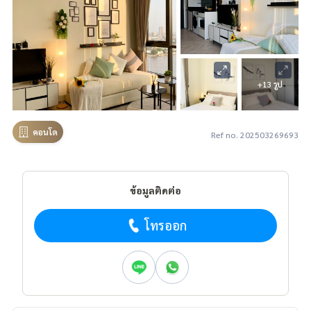
+13 รูป
คอนโด
Ref no. 202503269693
ข้อมูลติดต่อ
โทรออก