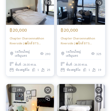
LINE ID : @BPP2019
#คอนโดติดแม่น้ำเจ้าพระยา #neariconsiam #คอนโดใกล้รถไฟ
ฟ้า #คอนโดใกล้ไอคอน #เจริญนคร #แชปเตอร์เจริญนคร #Chap
terเจริญนคร #Riverside
฿20,000
฿20,000
#Thamon"
Chapter Charoennakhon
Chapter Charoennakhon
Riverside | 🚝ใกล้ BTS
Riverside | 🚝ใกล้ BTS
กรุงธนบุรี | HL Focus
กรุงธนบุรี | HL Focus
วงเวียนใหญ่
วงเวียนใหญ่
290
325
เจริญนคร
เจริญนคร
พื้นที่ : 26.00 ตร.ม.
พื้นที่ : 26.00 ตร.ม.
ห้องสตูดิโอ
1
25
ห้องสตูดิโอ
1
19
เช่า
เช่า