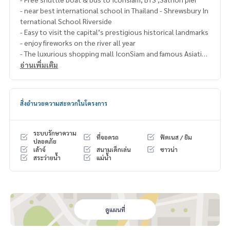
- near best international school in Thailand - Shrewsbury In
ternational School Riverside
- Easy to visit the capital’s prestigious historical landmarks
- enjoy fireworks on the river all year
- The luxurious shopping mall IconSiam and famous Asiatiqu
e market is near and easy to go by free boat
อ่านเพิ่มเติม
- 3 minutes by boat to Sathorn Central Business District
- Skytrain system + water transport network
- surrounded by famous 5/6 stars hotels as Four seasons H
สิ่งอำนวยความสะดวกในโครงการ
otel Bangkok, Capella Bangkok, Mandarin Oriental Bangkok
, the Peninsula Hotel, Royal Orchid Sheraton Hotel, Millen
nium Hilton Bangkok, Chatrium Hotel Riverside…
ระบบรักษาความ
ที่จอดรถ
ฟิตเนส / ยิม
ปลอดภัย
เล้าจ์
สนามเด็กเล่น
ซาวน่า
- Public Facilities
สระว่ายน้ำ
แม่น้ำ
Onsen & Sauna
Swim pool & sun spa & swing
Gym room & Fitness
Kids room & sand play area
Coffee & Tea room
ดูแผนที่
Basketball court & climbing wall
Sky lounge