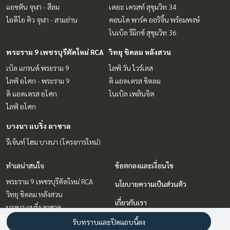
แอชตัน จุฬา - สีลม
เดอะ เครสท์ สุขุมวิท 34
ไอดีโอ คิว จุฬา - สามย่าน
คอนโด พาร์ค ออริจิ้น พร้อมพงษ์
โนเบิล รีมิกซ์ สุขุมวิท 36
พระราม 9 เพชรบุรีตัดใหม่ RCA
วิทยุ ชิดลม หลังสวน
เบ็ล แกรนด์ พระราม 9
ไลฟ์ วัน ไวร์เลส
ไลฟ์ อโศก - พระราม 9
ดิ แอดเดรส ชิดลม
ดิ แอดเดรส อโศก
โนเบิล เพลินจิต
ไลฟ์ อโศก
บางนา แบริ่ง ลาซาล
รีเจ้นท์ โฮม บางนา (โครงการใหม่)
ทำเลน่าสนใจ
ข้อตกลงและเงื่อนไข
พระราม 9 เพชรบุรีตัดใหม่ RCA
นโยบายความเป็นส่วนตัว
วิทยุ ชิดลม หลังสวน
เกี่ยวกับเรา
บางนา แบริ่ง ลาซาล
สุขุมวิท อโศก ทองหล่อ
วิธีการฝากขาย-เช่า
รับทราบและปิดแถบนี้ลง