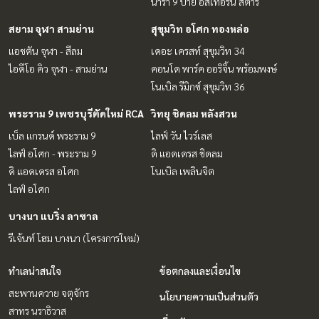
นารา 9 บาย อีสเทอร์น สตาร์
สยาม จุฬา สามย่าน
สุขุมวิท อโศก ทองหล่อ
แอชตัน จุฬา - สีลม
เดอะ เครสท์ สุขุมวิท 34
ไอดีโอ คิว จุฬา - สามย่าน
คอนโด พาร์ค ออริจิ้น พร้อมพงษ์
โนเบิล รีมิกซ์ สุขุมวิท 36
พระราม 9 เพชรบุรีตัดใหม่ RCA
วิทยุ ชิดลม หลังสวน
เบ็ล แกรนด์ พระราม 9
ไลฟ์ วัน ไวร์เลส
ไลฟ์ อโศก - พระราม 9
ดิ แอดเดรส ชิดลม
ดิ แอดเดรส อโศก
โนเบิล เพลินจิต
ไลฟ์ อโศก
บางนา แบริ่ง ลาซาล
รีเจ้นท์ โฮม บางนา (โครงการใหม่)
ทำเลน่าสนใจ
ข้อตกลงและเงื่อนไข
สะพานควาย จตุจักร
นโยบายความเป็นส่วนตัว
สาทร นราธิวาส