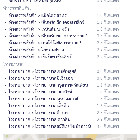
รถ BRT > BRT เทคนิคกรุงเทพ
0.7 กิโลเมตร
ห้างสรรพสินค้า :
ห้างสรรพสินค้า > แม็คโคร สาทร
1.0 กิโลเมตร
ห้างสรรพสินค้า > เซ็นทรัล สีลมคอมเพล็กซ์
1.1 กิโลเมตร
ห้างสรรพสินค้า > โรบินสัน บางรัก
1.8 กิโลเมตร
ห้างสรรพสินค้า > เซ็นทรัลพลาซ่า พระราม 3
2.4 กิโลเมตร
ห้างสรรพสินค้า > เทสโก้ โลตัส พระราม 3
2.6 กิโลเมตร
ห้างสรรพสินค้า > ไอคอนสยาม
2.7 กิโลเมตร
ห้างสรรพสินค้า > เอ็มบีเค เซ็นเตอร์
2.9 กิโลเมตร
โรงพยาบาล :
โรงพยาบาล > โรงพยาบาลเซนต์หลุยส์
0.8 กิโลเมตร
โรงพยาบาล > โรงพยาบาลบีเอ็นเอช
0.8 กิโลเมตร
โรงพยาบาล > โรงพยาบาลกรุงเทพคริสเตียน
1.1 กิโลเมตร
โรงพยาบาล > โรงพยาบาล มเหสักข์
1.6 กิโลเมตร
โรงพยาบาล > โรงพยาบาล จุฬาลงกรณ์
1.6 กิโลเมตร
โรงพยาบาล > โรงพยาบาล เลิดสิน
1.6 กิโลเมตร
โรงพยาบาล > โรงพยาบาลตำรวจ
2.8 กิโลเมตร
โรงพยาบาล > โรงพยาบาล ตากสิน
2.9 กิโลเมตร
โรงพยาบาล > โรงพยาบาลสมิติเวชไชน่าทาวน์
3.0 กิโลเมตร