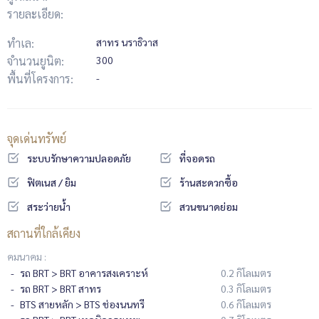
รายละเอียด:
ทำเล:
สาทร นราธิวาส
จำนวนยูนิต:
300
พื้นที่โครงการ:
-
จุดเด่นทรัพย์
ระบบรักษาความปลอดภัย
ที่จอดรถ
ฟิตเนส / ยิม
ร้านสะดวกซื้อ
สระว่ายน้ำ
สวนขนาดย่อม
สถานที่ใกล้เคียง
คมนาคม :
รถ BRT > BRT อาคารสงเคราะห์
0.2 กิโลเมตร
รถ BRT > BRT สาทร
0.3 กิโลเมตร
BTS สายหลัก > BTS ช่องนนทรี
0.6 กิโลเมตร