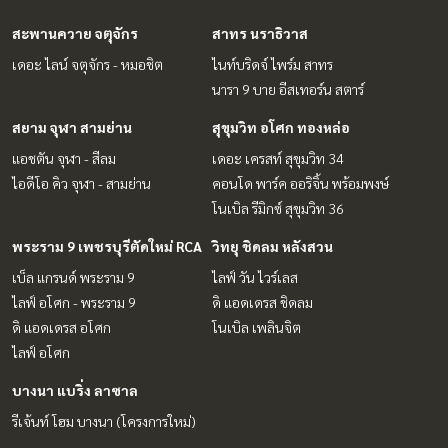
สะพานควาย จตุจักร
สาทร นราธิวาส
เดอะ ไลน์ จตุจักร - หมอชิต
ไนท์บริดจ์ ไพร์ม สาทร
นารา 9 บาย อีสเทอร์น สตาร์
สยาม จุฬา สามย่าน
สุขุมวิท อโศก ทองหล่อ
แอชตัน จุฬา - สีลม
เดอะ เครสท์ สุขุมวิท 34
ไอดีโอ คิว จุฬา - สามย่าน
คอนโด พาร์ค ออริจิ้น พร้อมพงษ์
โนเบิล รีมิกซ์ สุขุมวิท 36
พระราม 9 เพชรบุรีตัดใหม่ RCA
วิทยุ ชิดลม หลังสวน
เบ็ล แกรนด์ พระราม 9
ไลฟ์ วัน ไวร์เลส
ไลฟ์ อโศก - พระราม 9
ดิ แอดเดรส ชิดลม
ดิ แอดเดรส อโศก
โนเบิล เพลินจิต
ไลฟ์ อโศก
บางนา แบริ่ง ลาซาล
รีเจ้นท์ โฮม บางนา (โครงการใหม่)