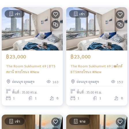
เช่า
เช่า
฿23,000
฿23,000
The Room Sukhumvit 69 | BTS
The Room Sukhumvit 69 | 🚝ใกล้
สถานี พระโขนง #New
BTSพระโขนง #New
อ่อนนุช อุดมสุข
อ่อนนุช อุดมสุข
163
153
พื้นที่ : 35.00 ตร.ม.
พื้นที่ : 35.00 ตร.ม.
1
1
8
1
1
8
เช่า
ขาย