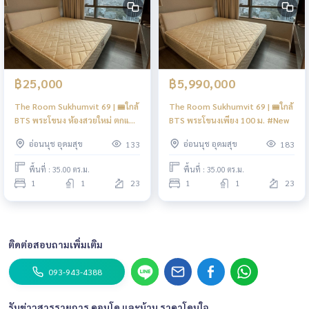
฿25,000
฿5,990,000
The Room Sukhumvit 69 | 🚝ใกล้
The Room Sukhumvit 69 | 🚝ใกล้
BTS พระโขนง ห้องสวยใหม่ ตกแต่ง
BTS พระโขนงเพียง 100 ม. #New
ครบพร้อมเครื่องใช้ไฟฟ้า วิวสวย ไม่
อ่อนนุช อุดมสุข
อ่อนนุช อุดมสุข
133
183
บล๊อควิว #Old
พื้นที่ : 35.00 ตร.ม.
พื้นที่ : 35.00 ตร.ม.
1
1
23
1
1
23
ติดต่อสอบถามเพิ่มเติม
093-943-4388
รับข่าวสารรายการ คอนโด และบ้าน ราคาโดนใจ