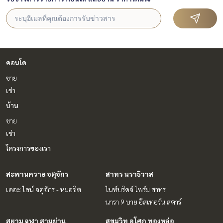
คอนโด
ขาย
เช่า
บ้าน
ขาย
เช่า
โครงการของเรา
สะพานควาย จตุจักร
สาทร นราธิวาส
เดอะ ไลน์ จตุจักร - หมอชิต
ไนท์บริดจ์ ไพร์ม สาทร
นารา 9 บาย อีสเทอร์น สตาร์
สยาม จุฬา สามย่าน
สุขุมวิท อโศก ทองหล่อ