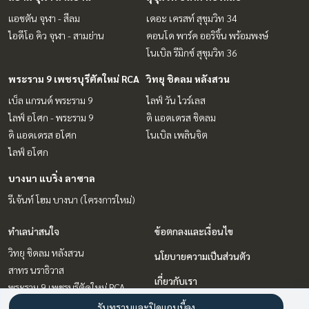
แอชตัน จุฬา - สีลม
เดอะ เครสท์ สุขุมวิท 34
ไอดีโอ คิว จุฬา - สามย่าน
คอนโด พาร์ค ออริจิ้น พร้อมพงษ์
โนเบิล รีมิกซ์ สุขุมวิท 36
พระราม 9 เพชรบุรีตัดใหม่ RCA
วิทยุ ชิดลม หลังสวน
เบ็ล แกรนด์ พระราม 9
ไลฟ์ วัน ไวร์เลส
ไลฟ์ อโศก - พระราม 9
ดิ แอดเดรส ชิดลม
ดิ แอดเดรส อโศก
โนเบิล เพลินจิต
ไลฟ์ อโศก
บางนา แบริ่ง ลาซาล
รีเจ้นท์ โฮม บางนา (โครงการใหม่)
ทำเลน่าสนใจ
ข้อตกลงและเงื่อนไข
วิทยุ ชิดลม หลังสวน
นโยบายความเป็นส่วนตัว
สาทร นราธิวาส
เกี่ยวกับเรา
พระราม 9 เพชรบุรีตัดใหม่ RCA
สุขุมวิท อโศก ทองหล่อ
วิธีการฝากขาย-เช่า
รับทราบและปิดแถบนี้ลง