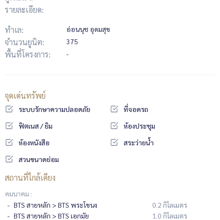
รายละเอียด:
ทำเล:
อ่อนนุช อุดมสุข
จำนวนยูนิต:
375
พื้นที่โครงการ:
-
จุดเด่นทรัพย์
ระบบรักษาความปลอดภัย
ที่จอดรถ
ฟิตเนส / ยิม
ห้องประชุม
ห้องหนังสือ
สระว่ายน้ำ
สวนขนาดย่อม
สถานที่ใกล้เคียง
คมนาคม :
BTS สายหลัก > BTS พระโขนง
0.2 กิโลเมตร
BTS สายหลัก > BTS เอกมัย
1.0 กิโลเมตร