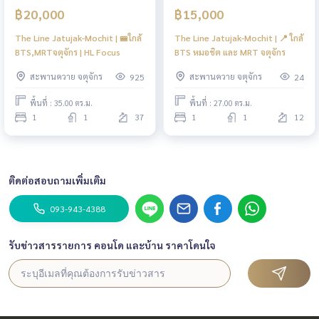
฿20,000
฿15,000
The Line Jatujak-Mochit | 🚝ใกล้
The Line Jatujak-Mochit | 📍 ใกล้
BTS,MRTจตุจักร | HL Focus
BTS หมอชิต และ MRT จตุจักร
สะพานควาย จตุจักร
สะพานควาย จตุจักร
925
24
พื้นที่ : 35.00 ตร.ม.
พื้นที่ : 27.00 ตร.ม.
1
1
37
1
1
12
ติดต่อสอบถามเพิ่มเติม
093-943-4388
รับข่าวสารรายการ คอนโด และบ้าน ราคาโดนใจ