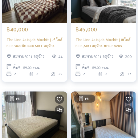
฿40,000
฿45,000
The Line Jatujak-Mochit | 📍 ใกล้
The Line Jatujak-Mochit | 🚝ใกล้
BTS หมอชิต และ MRT จตุจักร
BTS,MRTจตุจักร #HL Focus
สะพานควาย จตุจักร
สะพานควาย จตุจักร
44
200
พื้นที่ : 59.00 ตร.ม.
พื้นที่ : 59.00 ตร.ม.
2
2
29
2
2
17
เช่า
เช่า