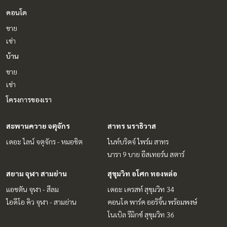
คอนโด
ขาย
เช่า
บ้าน
ขาย
เช่า
โครงการของเรา
สะพานควาย จตุจักร
สาทร นราธิวาส
เดอะ ไลน์ จตุจักร - หมอชิต
ไนท์บริดจ์ ไพร์ม สาทร
นารา 9 บาย อีสเทอร์น สตาร์
สยาม จุฬา สามย่าน
สุขุมวิท อโศก ทองหล่อ
แอชตัน จุฬา - สีลม
เดอะ เครสท์ สุขุมวิท 34
ไอดีโอ คิว จุฬา - สามย่าน
คอนโด พาร์ค ออริจิ้น พร้อมพงษ์
โนเบิล รีมิกซ์ สุขุมวิท 36