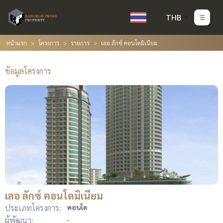
THB
หน้าแรก
โครงการ
รายการ
เลอ ลักซ์ คอนโดมิเนียม
ข้อมูลโครงการ
เลอ ลักซ์ คอนโดมิเนียม
ประเภทโครงการ:
คอนโด
ผู้พัฒนา:
-