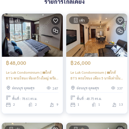
รายการใกล้เคียง
เช่า
เช่า
฿48,000
฿26,000
Le Luk Condominium | 🚝ใกล้
Le Luk Condominium | 🚝ใกล้
BTS พระโขนง ห้องกว้างใหญ่ พร้อม
BTS พระโขนง เพียง 5 นาทีเท่านั้น |
อยู่ | #New
HL
อ่อนนุช อุดมสุข
อ่อนนุช อุดมสุข
247
337
พื้นที่ : 78.61 ตร.ม.
พื้นที่ : 48.75 ตร.ม.
2
2
9
1
1
13