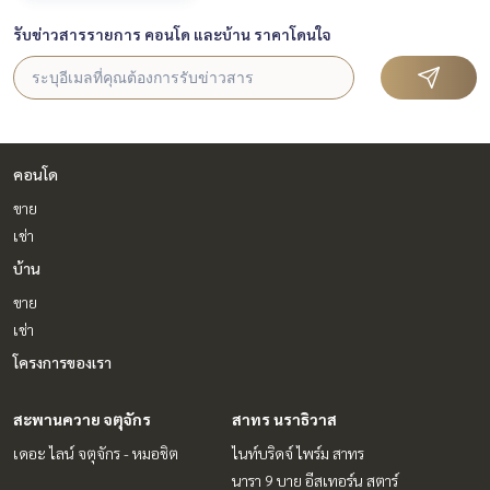
รับข่าวสารรายการ คอนโด และบ้าน ราคาโดนใจ
คอนโด
ขาย
เช่า
บ้าน
ขาย
เช่า
โครงการของเรา
สะพานควาย จตุจักร
สาทร นราธิวาส
เดอะ ไลน์ จตุจักร - หมอชิต
ไนท์บริดจ์ ไพร์ม สาทร
นารา 9 บาย อีสเทอร์น สตาร์