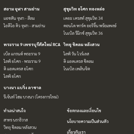
สยาม จุฬา สามย่าน
สุขุมวิท อโศก ทองหล่อ
แอชตัน จุฬา - สีลม
เดอะ เครสท์ สุขุมวิท 34
ไอดีโอ คิว จุฬา - สามย่าน
คอนโด พาร์ค ออริจิ้น พร้อมพงษ์
โนเบิล รีมิกซ์ สุขุมวิท 36
พระราม 9 เพชรบุรีตัดใหม่ RCA
วิทยุ ชิดลม หลังสวน
เบ็ล แกรนด์ พระราม 9
ไลฟ์ วัน ไวร์เลส
ไลฟ์ อโศก - พระราม 9
ดิ แอดเดรส ชิดลม
ดิ แอดเดรส อโศก
โนเบิล เพลินจิต
ไลฟ์ อโศก
บางนา แบริ่ง ลาซาล
รีเจ้นท์ โฮม บางนา (โครงการใหม่)
ทำเลน่าสนใจ
ข้อตกลงและเงื่อนไข
สาทร นราธิวาส
นโยบายความเป็นส่วนตัว
วิทยุ ชิดลม หลังสวน
เกี่ยวกับเรา