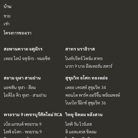
บ้าน
ขาย
เช่า
โครงการของเรา
สะพานควาย จตุจักร
สาทร นราธิวาส
เดอะ ไลน์ จตุจักร - หมอชิต
ไนท์บริดจ์ ไพร์ม สาทร
นารา 9 บาย อีสเทอร์น สตาร์
สยาม จุฬา สามย่าน
สุขุมวิท อโศก ทองหล่อ
แอชตัน จุฬา - สีลม
เดอะ เครสท์ สุขุมวิท 34
ไอดีโอ คิว จุฬา - สามย่าน
คอนโด พาร์ค ออริจิ้น พร้อมพงษ์
โนเบิล รีมิกซ์ สุขุมวิท 36
พระราม 9 เพชรบุรีตัดใหม่ RCA
วิทยุ ชิดลม หลังสวน
เบ็ล แกรนด์ พระราม 9
ไลฟ์ วัน ไวร์เลส
ไลฟ์ อโศก - พระราม 9
ดิ แอดเดรส ชิดลม