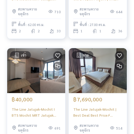
Park I jatujak park view, rare
Focus
สะพานควาย
สะพานควาย
item | #N
710
644
จตุจักร
จตุจักร
พื้นที่ : 62.00 ตร.ม.
พื้นที่ : 27.00 ตร.ม.
2
2
33
1
1
36
เช่า
ขาย
฿40,000
฿7,690,000
The Line Jatujak-Mochit I
The Line Jatujak-Mochit |
BTS Mochit MRT Jatujak
Best Deal Best Price⚡️
Park | ห้องสวย #HL
Perfect City View ⚡️ห้องตกแต่ง
สะพานควาย
สะพานควาย
สวย ราคาดี วิวเมือง พร้อมเข้า
691
514
จตุจักร
จตุจักร
อยู่ ขายในราคา 7.69 ล้านบาท ​