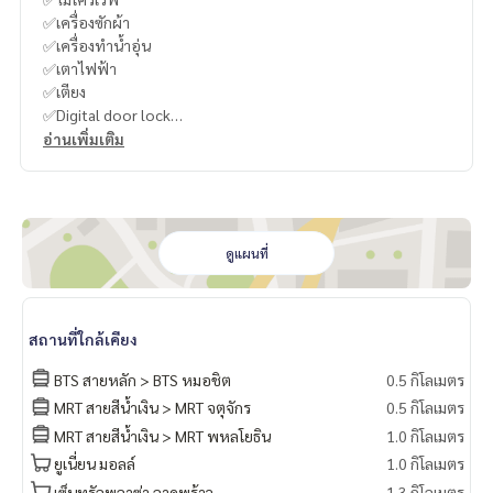
✅เครื่องซักผ้า
✅เครื่องทำน้ำอุ่น
✅เตาไฟฟ้า
✅เตียง
✅Digital door lock
อ่านเพิ่มเติม
----------------------------------------
You can inbox or dm to ask more information, It’s my pleas
ure to give.
ดูแผนที่
Tel :
093-943-4388
What App
+6693-943-4388
LINE ID : @BPP2019
สถานที่ใกล้เคียง
BTS สายหลัก > BTS หมอชิต
0.5 กิโลเมตร
MRT สายสีน้ำเงิน > MRT จตุจักร
0.5 กิโลเมตร
#Linchee
MRT สายสีน้ำเงิน > MRT พหลโยธิน
1.0 กิโลเมตร
ยูเนี่ยน มอลล์
1.0 กิโลเมตร
เซ็นทรัลพลาซ่า ลาดพร้าว
1.3 กิโลเมตร