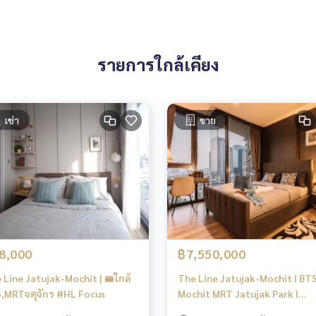
รายการใกล้เคียง
เช่า
ขาย
8,000
฿7,550,000
 Line Jatujak-Mochit | 🚝ใกล้
The Line Jatujak-Mochit I BT
,MRTจตุจักร #HL Focus
Mochit MRT Jatujak Park I
jatujak park view | #O