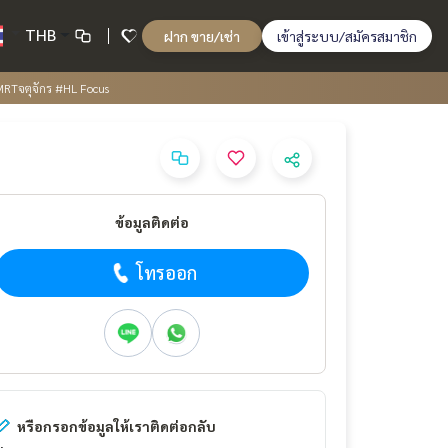
THB
ฝาก ขาย/เช่า
เข้าสู่ระบบ/สมัครสมาชิก
,MRTจตุจักร #HL Focus
ข้อมูลติดต่อ
โทรออก
หรือกรอกข้อมูลให้เราติดต่อกลับ