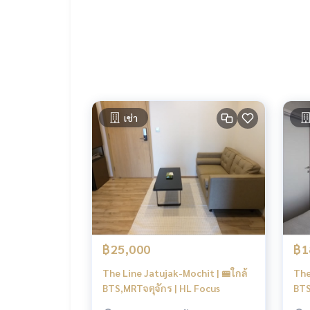
Tel :
093-943-4388
What App
+6693-943-4388
LINE ID : @BPP2019
#Tee
เช่า
฿25,000
฿1
The Line Jatujak-Mochit | 🚝ใกล้
The
BTS,MRTจตุจักร | HL Focus
BTS