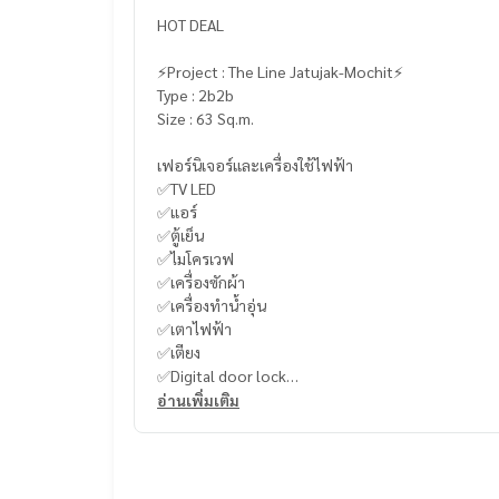
HOT DEAL
⚡️Project : The Line Jatujak-Mochit⚡️
Type : 2b2b
Size : 63 Sq.m.
เฟอร์นิเจอร์และเครื่องใช้ไฟฟ้า
✅TV LED
✅แอร์
✅ตู้เย็น
✅ไมโครเวฟ
✅เครื่องซักผ้า
✅เครื่องทำน้ำอุ่น
✅เตาไฟฟ้า
✅เตียง
✅Digital door lock
อ่านเพิ่มเติม
----------------------------------------
You can inbox or dm to ask more information, It’s