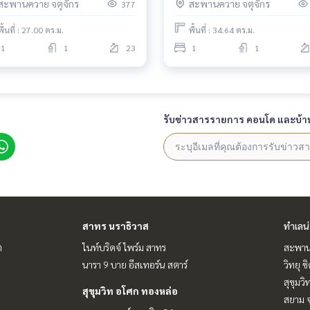
สะพานควาย จตุจักร
สะพานควาย จตุจักร
377
พื้นที่ : 27.00 ตร.ม.
พื้นที่ : 34.64 ตร.ม.
1
1
23
1
1
รับข่าวสารรายการ คอนโด และบ้า
สาทร นราธิวาส
ทำเลน
ต
ไนท์บริดจ์ ไพร์ม สาทร
สะพาน
นารา 9 บาย อีสเทอร์น สตาร์
วิทยุ 
สุขุมว
สุขุมวิท อโศก ทองหล่อ
สยาม จ