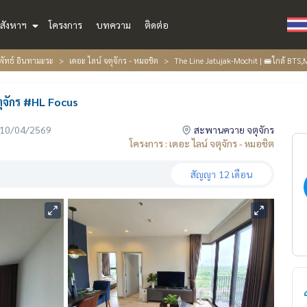
สังหาฯ
โครงการ
บทความ
ติดต่อ
พัทธ์ อินทามะระ
เดอะ ไลน์ จตุจักร - หมอชิต
The Line Jatujak-Mochit | 🚝ใกล้ BTS
ุจักร #HL Focus
่อ 10/04/2569
สะพานควาย จตุจักร
โครงการ : เดอะ ไลน์ จตุจักร - หมอชิต
สัญญา
12 เดือน