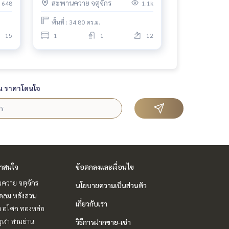
สะพานควาย จตุจักร
648
1.1k
ทุน 🔥ขายถูกมาก ⭐️วิวสวนจตุจักร|
#HL
พื้นที่ : 34.80 ตร.ม.
15
1
1
12
น ราคาโดนใจ
่าสนใจ
ข้อตกลงและเงื่อนไข
ควาย จตุจักร
นโยบายความเป็นส่วนตัว
ชิดลม หลังสวน
เกี่ยวกับเรา
ิท อโศก ทองหล่อ
ุฬา สามย่าน
วิธีการฝากขาย-เช่า