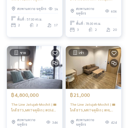
Park I rare item | #HL
สะพานควาย
สะพานควาย จตุจักร
1k
606
จตุจักร
พื้นที่ : 57.00 ตร.ม.
พื้นที่ : 78.00 ตร.ม.
2
2
17
3
2
20
ขาย
เช่า
฿4,800,000
฿21,000
The Line Jatujak-Mochit | 🚝
The Line Jatujak-Mochit | 🚝
ใกล้ BTS,MRTจตุจักร | #Old
ใกล้ BTS,MRTจตุจักร | #HL
Focus
Focus
สะพานควาย
สะพานควาย
346
424
จตุจักร
จตุจักร