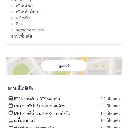
✅เครื่องซักผ้า
✅เครื่องทำน้ำอุ่น
✅เตาไฟฟ้า
✅เตียง
✅Digital door lock
อ่านเพิ่มเติม
----------------------------------------
You can inbox or dm to ask more information, It’s my pleas
ure to give.
ดูแผนที่
Tel :
093-943-4388
What App
+6693-943-4388
LINE ID : @BPP2019
สถานที่ใกล้เคียง
BTS สายหลัก > BTS หมอชิต
0.5 กิโลเมตร
MRT สายสีน้ำเงิน > MRT จตุจักร
0.5 กิโลเมตร
#nich
MRT สายสีน้ำเงิน > MRT พหลโยธิน
1.0 กิโลเมตร
ยูเนี่ยน มอลล์
1.0 กิโลเมตร
เซ็นทรัลพลาซ่า ลาดพร้าว
1.3 กิโลเมตร