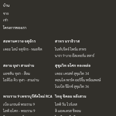
บ้าน
ขาย
เช่า
โครงการของเรา
สะพานควาย จตุจักร
สาทร นราธิวาส
เดอะ ไลน์ จตุจักร - หมอชิต
ไนท์บริดจ์ ไพร์ม สาทร
นารา 9 บาย อีสเทอร์น สตาร์
สยาม จุฬา สามย่าน
สุขุมวิท อโศก ทองหล่อ
แอชตัน จุฬา - สีลม
เดอะ เครสท์ สุขุมวิท 34
ไอดีโอ คิว จุฬา - สามย่าน
คอนโด พาร์ค ออริจิ้น พร้อมพงษ์
โนเบิล รีมิกซ์ สุขุมวิท 36
พระราม 9 เพชรบุรีตัดใหม่ RCA
วิทยุ ชิดลม หลังสวน
เบ็ล แกรนด์ พระราม 9
ไลฟ์ วัน ไวร์เลส
ไลฟ์ อโศก - พระราม 9
ดิ แอดเดรส ชิดลม