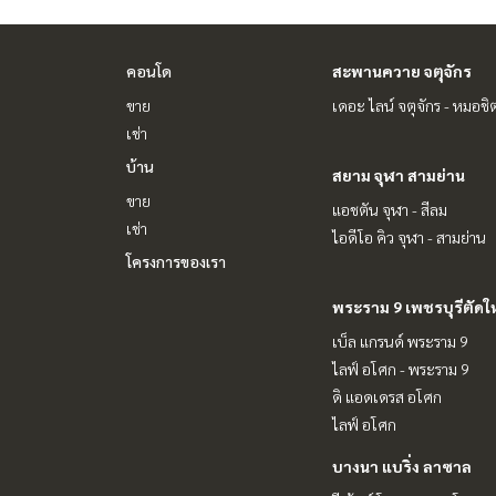
#คอนโดปล่อยเช่าบางนา #คอนโดใกล้รถไฟฟ้า #รีเจ
#Kob
คอนโด
สะพานควาย จตุจักร
ขาย
เดอะ ไลน์ จตุจักร - หมอชิ
เช่า
บ้าน
สยาม จุฬา สามย่าน
ขาย
แอชตัน จุฬา - สีลม
เช่า
ไอดีโอ คิว จุฬา - สามย่าน
โครงการของเรา
พระราม 9 เพชรบุรีตัดใ
เบ็ล แกรนด์ พระราม 9
ไลฟ์ อโศก - พระราม 9
ดิ แอดเดรส อโศก
ไลฟ์ อโศก
บางนา แบริ่ง ลาซาล