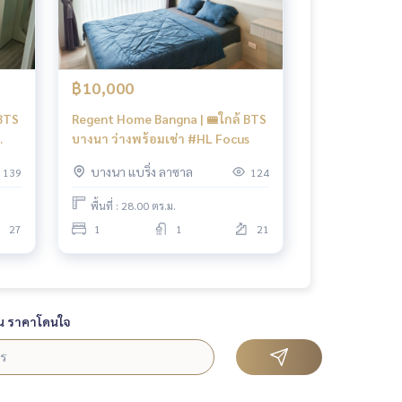
฿10,000
BTS
Regent Home Bangna | 🚝ใกล้ BTS
บางนา ว่างพร้อมเช่า #HL Focus
บางนา แบริ่ง ลาซาล
139
124
พื้นที่ : 28.00 ตร.ม.
27
1
1
21
น ราคาโดนใจ