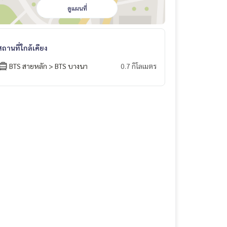
ดูแผนที่
สถานที่ใกล้เคียง
BTS สายหลัก > BTS บางนา
0.7 กิโลเมตร