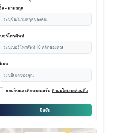
ชื่อ - นามสกุล
เบอร์โทรศัพท์
อีเมล
ยอมรับและตกลงยอมรับ
ตามนโยบายส่วนตัว
ยืนยัน