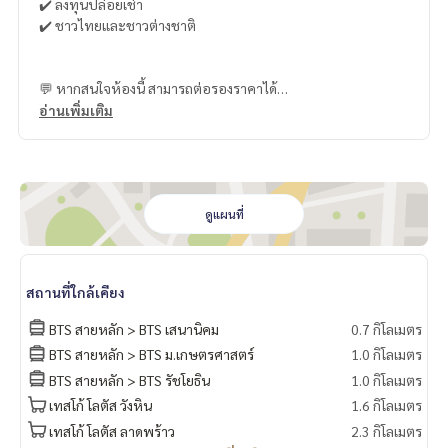
✔️ ลงทุนปล่อยเช่า
✔️ ชาวไทยและชาวต่างชาติ
💬 หากสนใจห้องนี้ สามารถต่อรองราคาได้
อ่านเพิ่มเติม
📩 สนใจนัดชมห้อง
☎️
093-943-4388
Line : @bpp2019
#SailomSuites #สุขุมวิท #คอนโดสุขุมวิท #คอนโดมือสอง #คอ
ดูแผนที่
นโดราคาดี #คอนโดพร้อมอยู่ #ลงทุนอสังหา #BangkokPrimePr
operty #BPP #CondoForSale #สุขุมวิทซอยต้นๆ #BTSสุขุมวิท
สถานที่ใกล้เคียง
BTS สายหลัก > BTS เสนานิคม
0.7 กิโลเมตร
BTS สายหลัก > BTS ม.เกษตรศาสตร์
1.0 กิโลเมตร
BTS สายหลัก > BTS รัชโยธิน
1.0 กิโลเมตร
เทสโก้ โลตัส วังหิน
1.6 กิโลเมตร
เทสโก้ โลตัส ลาดพร้าว
2.3 กิโลเมตร