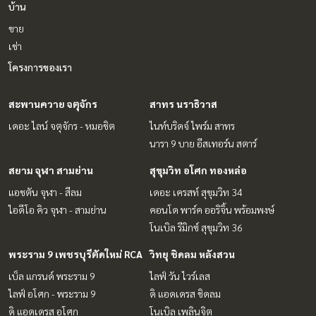
บ้าน
ขาย
เช่า
โครงการของเรา
สะพานควาย จตุจักร
สาทร นราธิวาส
เดอะ ไลน์ จตุจักร - หมอชิต
ไนท์บริดจ์ ไพร์ม สาทร
นารา 9 บาย อีสเทอร์น สตาร์
สยาม จุฬา สามย่าน
สุขุมวิท อโศก ทองหล่อ
แอชตัน จุฬา - สีลม
เดอะ เครสท์ สุขุมวิท 34
ไอดีโอ คิว จุฬา - สามย่าน
คอนโด พาร์ค ออริจิ้น พร้อมพงษ์
โนเบิล รีมิกซ์ สุขุมวิท 36
พระราม 9 เพชรบุรีตัดใหม่ RCA
วิทยุ ชิดลม หลังสวน
เบ็ล แกรนด์ พระราม 9
ไลฟ์ วัน ไวร์เลส
ไลฟ์ อโศก - พระราม 9
ดิ แอดเดรส ชิดลม
ดิ แอดเดรส อโศก
โนเบิล เพลินจิต